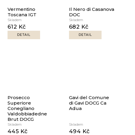
č
u
Vermentino
Il Nero di Casanova
j
Toscana IGT
DOC
e
Skladem
Skladem
612 Kč
682 Kč
m
e
DETAIL
DETAIL
Prosecco
Gavi del Comune
Superiore
di Gavi DOCG Ca
Conegliano
Adua
Valdobbiadedne
Brut DOCG
Skladem
Skladem
445 Kč
494 Kč