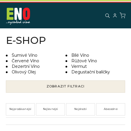
K
Přejít
na
o
obsah
Zpět
Zpět
š
í
C
k
E-SHOP
o
p
o
Šumivé Víno
Bílé Víno
Červené Víno
Růžové Víno
t
Dezertní Víno
Vermut
ř
Olivový Olej
Degustační balíčky
e
b
ZOBRAZIT FILTRACI
u
j
e
Nejprodávanější
Nejlevnější
Nejdražší
Abecedně
t
e
n