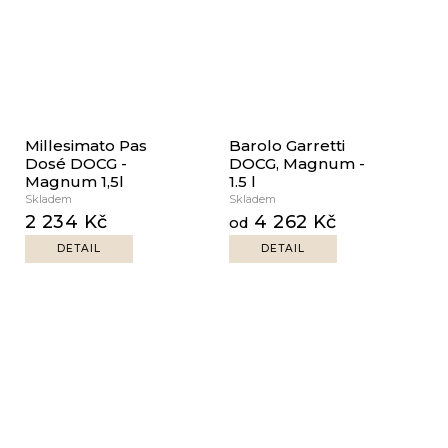
Millesimato Pas
Barolo Garretti
Dosé DOCG -
DOCG, Magnum -
Magnum 1,5l
1.5 l
Skladem
Skladem
2 234 Kč
4 262 Kč
od
DETAIL
DETAIL