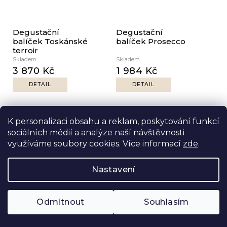
Degustační
Degustační
balíček Toskánské
balíček Prosecco
terroir
Skladem
Skladem
3 870 Kč
1 984 Kč
DETAIL
DETAIL
K personalizaci obsahu a reklam, poskytování funkcí
sociálních médií a analýze naší návštěvnosti
využíváme soubory cookies. Více informací
zde
.
Nastavení
Degustační
Degustační
balíček Růžový
balíček – Pinot
Odmítnout
Souhlasím
svět
Grigio
Skladem
Skladem