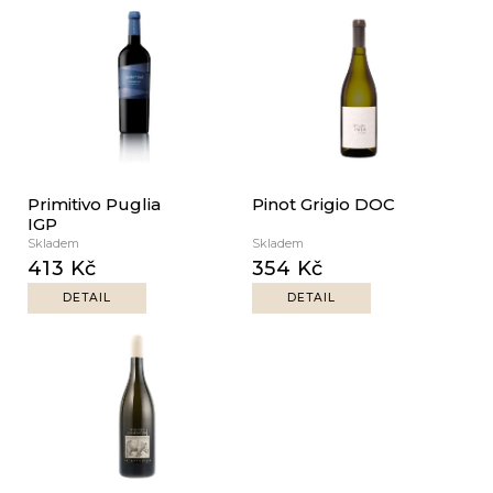
V
a
ý
j
p
í
i
t
s
?
p
r
Primitivo Puglia
Pinot Grigio DOC
o
IGP
d
Skladem
Skladem
HLEDAT
u
413 Kč
354 Kč
k
DETAIL
DETAIL
t
ů
D
o
p
o
r
u