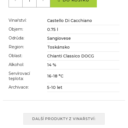
č
DO KOŠÍKU
u
j
e
Vinařství
:
Castello Di Cacchiano
m
Objem
:
0.75 l
e
Odrůda
:
Sangiovese
Region
:
Toskánsko
Oblast
:
Chianti Classico DOCG
Alkohol
:
14 %
Servírovací
16-18 °C
teplota
:
Archivace
:
5-10 let
DALŠÍ PRODUKTY Z VINAŘSTVÍ: