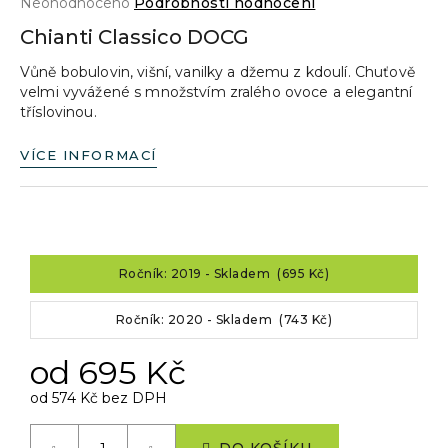
Průměrné
Neohodnoceno
Podrobnosti hodnocení
a
hodnocení
Chianti Classico DOCG
produktu
j
je
Vůně bobulovin, višní, vanilky a džemu z kdoulí. Chuťově
í
0,0
velmi vyvážené s množstvím zralého ovoce a elegantní
z
t
tříslovinou.
5
?
hvězdiček.
VÍCE INFORMACÍ
HLEDAT
Ročník: 2019 - Skladem (695 Kč)
D
Ročník: 2020 - Skladem (743 Kč)
o
p
od
695 Kč
o
od
574 Kč
bez DPH
r
Měrná
u
cena: