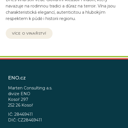
navazuje na rodinnou tradici a důraz na terroir. Vína jsou
charakteristická elegancí, autenticitou a hlubokým
respektem k půdě i historii regionu.
VÍCE O VINAŘSTVÍ
Z
á
p
ENO.cz
a
t
Marten Consulting a.s.
divize ENO
í
Kosoř 297
252 26 Kosoř
IČ: 28469411
DIČ: CZ28469411