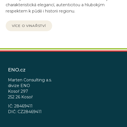
charakteristická elegancí, autenticitou a hlubokým
respektem k půdě i historii regionu.
VÍCE O VINAŘSTVÍ
Z
á
p
ENO.cz
a
t
Marten Consulting a.s.
divize ENO
í
Kosoř 297
252 26 Kosoř
IČ: 28469411
DIČ: CZ28469411