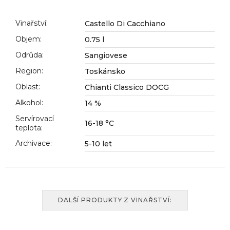
č
u
j
Vinařství
:
Castello Di Cacchiano
e
Objem
:
0.75 l
m
Odrůda
:
Sangiovese
e
Region
:
Toskánsko
Oblast
:
Chianti Classico DOCG
Alkohol
:
14 %
Servírovací
16-18 °C
teplota
:
Archivace
:
5-10 let
DALŠÍ PRODUKTY Z VINAŘSTVÍ: