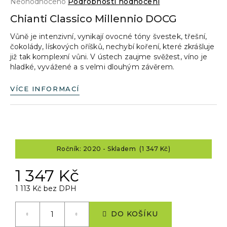
Průměrné
Neohodnoceno
Podrobnosti hodnocení
a
hodnocení
Chianti Classico Millennio DOCG
produktu
j
je
Vůně je intenzivní, vynikají ovocné tóny švestek, třešní,
í
0,0
čokolády, lískových oříšků, nechybí koření, které zkrášluje
z
t
již tak komplexní vůni. V ústech zaujme svěžest, víno je
5
?
hladké, vyvážené a s velmi dlouhým závěrem.
hvězdiček.
VÍCE INFORMACÍ
HLEDAT
Ročník: 2020 - Skladem (1 347 Kč)
D
1 347 Kč
o
p
1 113 Kč bez DPH
o
Měrná
r
cena:
DO KOŠÍKU
u