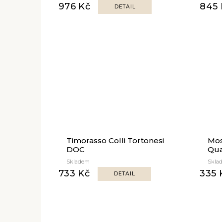
976 Kč
845 
DETAIL
Timorasso Colli Tortonesi
Mos
DOC
Qua
Skladem
Skla
733 Kč
335 
DETAIL