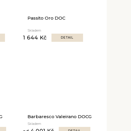
Passito Oro DOC
Skladem
1 644 Kč
DETAIL
G
Barbaresco Valeirano DOCG
Skladem
4 001 Kč
DETAIL