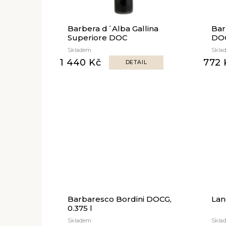
r
o
Barbera d´Alba Gallina
Bar
d
Superiore DOC
DO
u
Skladem
Skla
k
1 440 Kč
772 
DETAIL
t
ů
Barbaresco Bordini DOCG,
Lan
0.375 l
Skladem
Skla