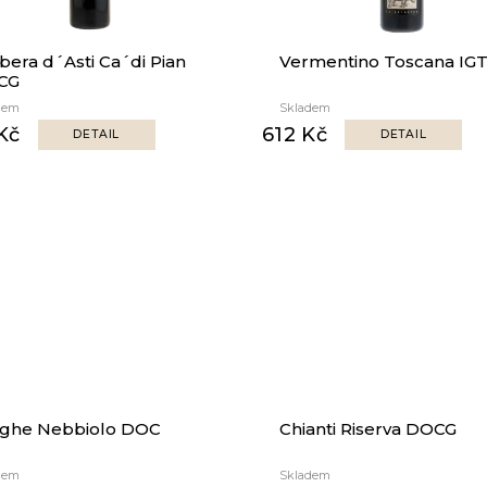
bera d´Asti Ca´di Pian
Vermentino Toscana IG
CG
dem
Skladem
Kč
612 Kč
DETAIL
DETAIL
ghe Nebbiolo DOC
Chianti Riserva DOCG
dem
Skladem