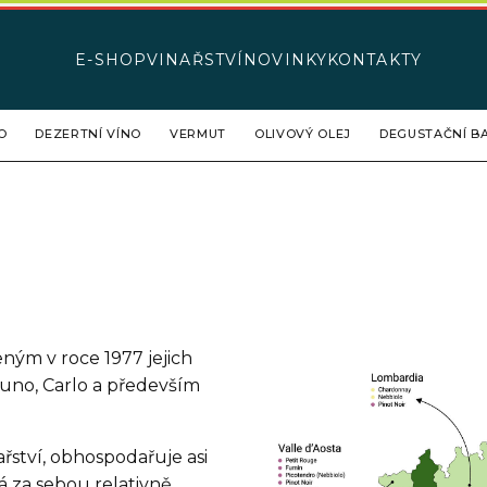
E-SHOP
VINAŘSTVÍ
NOVINKY
KONTAKTY
O
DEZERTNÍ VÍNO
VERMUT
OLIVOVÝ OLEJ
DEGUSTAČNÍ BA
eným v roce 1977 jejich
Bruno, Carlo a především
ařství, obhospodařuje asi
á za sebou relativně