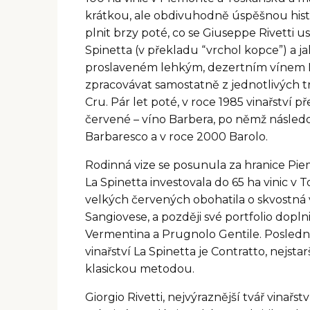
a
krátkou, ale obdivuhodně úspěšnou histor
j
plnit brzy poté, co se Giuseppe Rivetti us
í
Spinetta (v překladu “vrchol kopce”) a ja
proslaveném lehkým, dezertním vínem Mos
t
zpracovávat samostatně z jednotlivých tr
?
Cru. Pár let poté, v roce 1985 vinařství př
červené – víno Barbera, po němž následo
Barbaresco a v roce 2000 Barolo.
HLEDAT
Rodinná vize se posunula za hranice Pie
La Spinetta investovala do 65 ha vinic v
velkých červených obohatila o skvostná 
Sangiovese, a později své portfolio dopln
D
Vermentina a Prugnolo Gentile. Poslední
o
p
vinařství La Spinetta je Contratto, nejst
o
klasickou metodou.
r
u
Giorgio Rivetti, nejvýraznější tvář vinařst