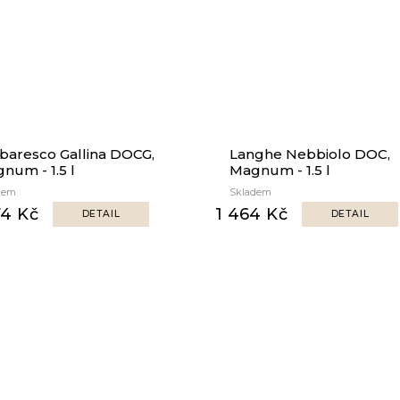
baresco Gallina DOCG,
Langhe Nebbiolo DOC,
num - 1.5 l
Magnum - 1.5 l
dem
Skladem
74 Kč
1 464 Kč
DETAIL
DETAIL