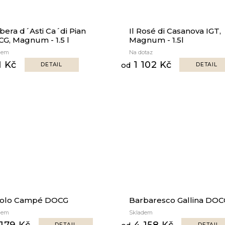
bera d´Asti Ca´di Pian
Il Rosé di Casanova IGT,
G, Magnum - 1.5 l
Magnum - 1.5l
dem
Na dotaz
1 Kč
1 102 Kč
od
DETAIL
DETAIL
rolo Campé DOCG
Barbaresco Gallina DOC
dem
Skladem
179 Kč
4 158 Kč
DETAIL
DETAIL