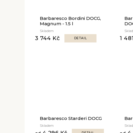
Barbaresco Bordini DOCG,
Bar
Magnum - 1.5 l
DOC
Skladem
Skla
3 744 Kč
1 48
DETAIL
Barbaresco Starderi DOCG
Ba
Skladem
Skla
4 296 Kč
4 
DETAIL