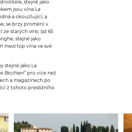
odnotitele, stejně jako
okem jsou vína La
odná a okouzlující, a
ne, se brzy promění v
 ze starých vinic (až 65
anghe, stejně jako
í mezi top vína ve své
 by stejně jako La
e Bicchieri” pro více než
sech a magazínech po
ící z tohoto prestižního