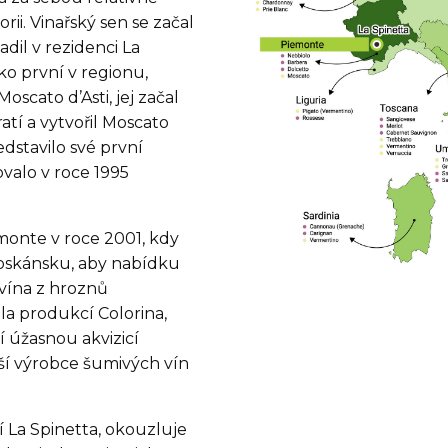
ii. Vinařský sen se začal
adil v rezidenci La
ko první v regionu,
cato d’Asti, jej začal
atí a vytvořil Moscato
edstavilo své první
valo v roce 1995
monte v roce 2001, kdy
 Toskánsku, aby nabídku
vína z hroznů
ila produkcí Colorina,
 úžasnou akvizicí
arší výrobce šumivých vín
ví La Spinetta, okouzluje