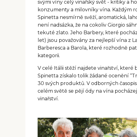
č
svými víny celý vinařský svět - kritiky a h
u
konzumenty a milovníky vína. Každým r
j
Spinetta nesmírně svěží, aromatická, lah
e
není nadsázka, že na cokoliv Giorgio sáh
m
tekuté zlato. Jeho Barbery, které pochází
e
let) jsou považovány za nejlepší vína z L
Barberesca a Barola, které rozhodně patř
kategorii.
V celé Itálii stěží najdete vinařství, které
Spinetta získalo tolik žádané ocenění “Tr
30 svých produktů. V odborných časopi
celém světě se pějí ódy na vína pocházej
vinařství.