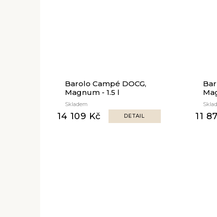
Barolo Campé DOCG,
Bar
Magnum - 1.5 l
Mag
Skladem
Skla
14 109 Kč
11 8
DETAIL