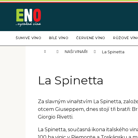
K
Přejít
na
o
obsah
Zpět
Zpět
š
do
do
í
C
obchodu
obchodu
k
ŠUMIVÉ VÍNO
BÍLÉ VÍNO
ČERVENÉ VÍNO
RŮŽOVÉ VÍN
o
p
Domů
NAŠI VINAŘI
La Spinetta
o
t
ř
La Spinetta
e
b
u
Za slavným vinařstvím La Spinetta, založ
j
otcem Giuseppem, dnes stojí tři bratři: 
e
Giorgio Rivetti.
t
e
La Spinetta, současná ikona italského vin
n
100 ha vinic v Piemonte a Toskánsku a m