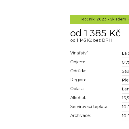
Ročník: 2023 - Skladem (
od
1 385 Kč
od
1 145 Kč
bez DPH
Měrná
cena:
Vinařství
:
La 
Objem
:
0.7
Odrůda
:
Sau
Region
:
Pi
Oblast
:
La
Alkohol
:
13,
Servírovací teplota
:
10-
Archivace
:
10-