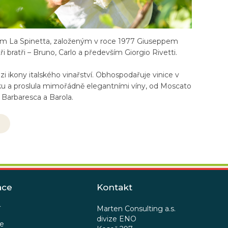
ím La Spinetta, založeným v roce 1977 Giuseppem
tři bratři – Bruno, Carlo a především Giorgio Rivetti.
zi ikony italského vinařství. Obhospodařuje vinice v
u a proslula mimořádně elegantními víny, od Moscato
 Barbaresca a Barola.
ace
Kontakt
Marten Consulting a.s.
í
divize ENO
ce