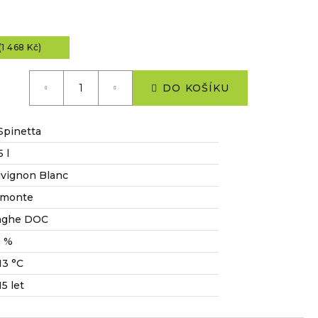
1 468 Kč)
DO KOŠÍKU
Spinetta
5 l
vignon Blanc
emonte
nghe DOC
5 %
13 °C
15 let