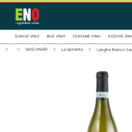
K
Přejít
na
o
obsah
Zpět
Zpět
š
do
do
í
obchodu
obchodu
k
ŠUMIVÉ VÍNO
BÍLÉ VÍNO
ČERVENÉ VÍNO
RŮŽOVÉ VÍN
Domů
NAŠI VINAŘI
La Spinetta
Langhe Bianco Sa