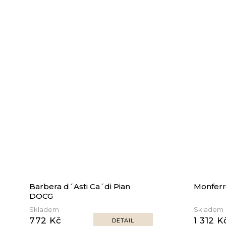
Barbera d´Asti Ca´di Pian
Monferr
DOCG
Skladem
Skladem
772 Kč
1 312 K
DETAIL