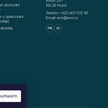
Kosoř 297
é obchodní
252 26 Kosoř
y
Telefon: +420 607 013 161
 o zpracování
Email: eno@eno.cz
 údajů
ednávka
FB
IG
ouhlasím