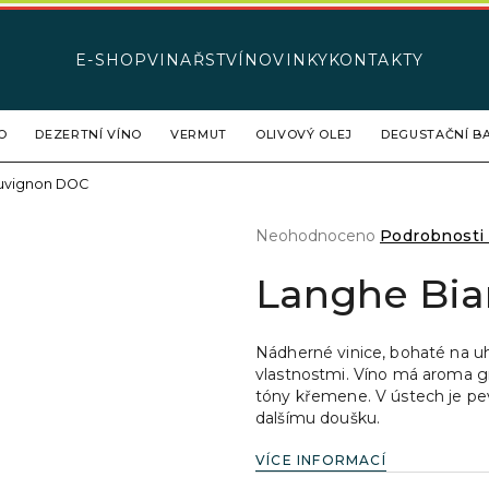
E-SHOP
VINAŘSTVÍ
NOVINKY
KONTAKTY
Co potřebujete najít?
O
DEZERTNÍ VÍNO
VERMUT
OLIVOVÝ OLEJ
DEGUSTAČNÍ BA
uvignon DOC
HLEDAT
Průměrné
Neohodnoceno
Podrobnosti
hodnocení
produktu
Langhe Bi
Doporučujeme
je
0,0
z
Nádherné vinice, bohaté na uh
5
vlastnostmi. Víno má aroma gra
hvězdiček.
tóny křemene. V ústech je pevn
dalšímu doušku.
VÍCE INFORMACÍ