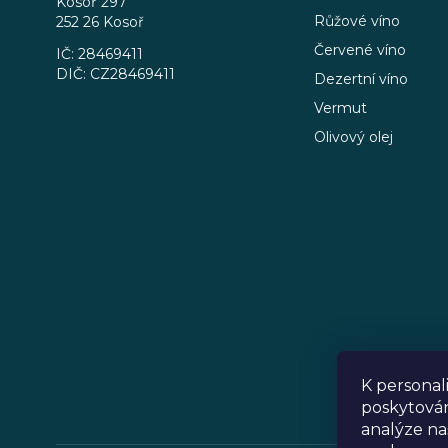
Kosoř 297
í
Růžové víno
252 26 Kosoř
Červené víno
IČ: 28469411
DIČ: CZ28469411
Dezertní víno
Vermut
Olivový olej
K personal
poskytován
analýze na