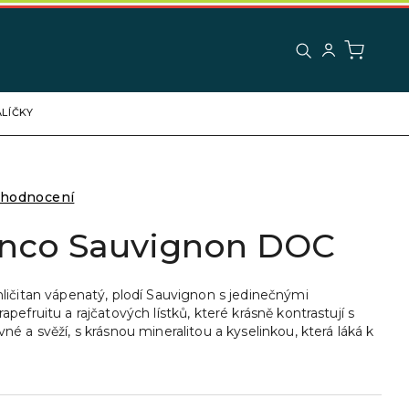
LÍČKY
 hodnocení
anco Sauvignon DOC
ličitan vápenatý, plodí Sauvignon s jedinečnými
pefruitu a rajčatových lístků, které krásně kontrastují s
é a svěží, s krásnou mineralitou a kyselinkou, která láká k