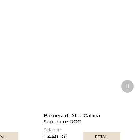
Další
prod
Barbera d´Alba Gallina
Superiore DOC
Skladem
1 440 Kč
AIL
DETAIL