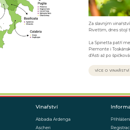
Za slavným vinařstv
Rivettim, dnes stojí 
La Spinetta patří me
Piemonte i Toskánsk
d'Asti až po špičková
VÍCE O VINAŘSTVÍ
Vinařství
Inform
Abbadia Ardenga
Přihlášen
Ascheri
Registra