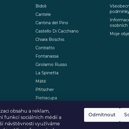
Bidoli
Všeobecn
podmínk
Cantele
Informace
Cantina del Pino
osobních
Castello Di Cacchiano
Moje obj
Chiara Boschis
Contratto
Fontanassa
Girolamo Russo
La Spinetta
Máté
Pfitscher
Pietracupa
Sommariva
izaci obsahu a reklam,
Sturm
Odmítnout
S
í funkcí sociálních médií a
ší návštěvnosti využíváme