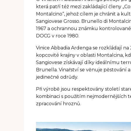
a
která patří též mezi zakládající členy „C
j
Montalcino“, jehož cílem je chránit a ku
í
Sangiovese Grosso. Brunello di Montalci
1967 a ochrannou známku kontrolované
t
DOCG v roce 1980.
?
Vinice Abbadia Ardenga se rozkládají na
kopcovité krajiny v oblasti Montalcina, k
Sangiovese získávají díky ideálnímu terr
HLEDAT
Brunella. Vinařství se věnuje pěstování a
jedinečné odrůdy.
Při výrobě jsou respektovány století sta
D
kombinaci s použitím nejmodernějších t
o
zpracování hroznů.
p
o
r
u