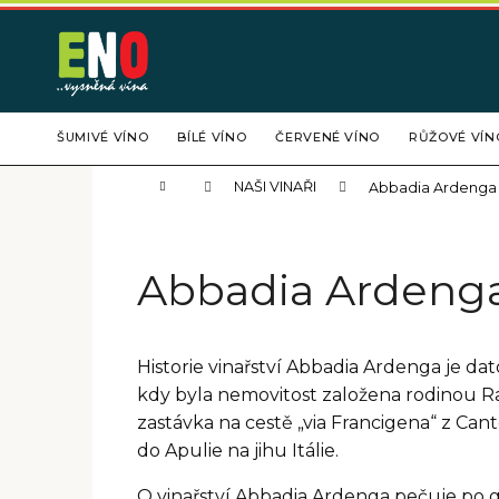
K
Přejít
na
o
obsah
Zpět
Zpět
š
do
do
í
C
obchodu
obchodu
k
ŠUMIVÉ VÍNO
BÍLÉ VÍNO
ČERVENÉ VÍNO
RŮŽOVÉ VÍN
o
p
Domů
NAŠI VINAŘI
Abbadia Ardenga
o
t
ř
Abbadia Ardeng
e
b
u
Historie vinařství Abbadia Ardenga je dato
j
kdy byla nemovitost založena rodinou Ran
e
zastávka na cestě „via Francigena“ z Can
t
do Apulie na jihu Itálie.
e
n
O vinařství Abbadia Ardenga pečuje po g