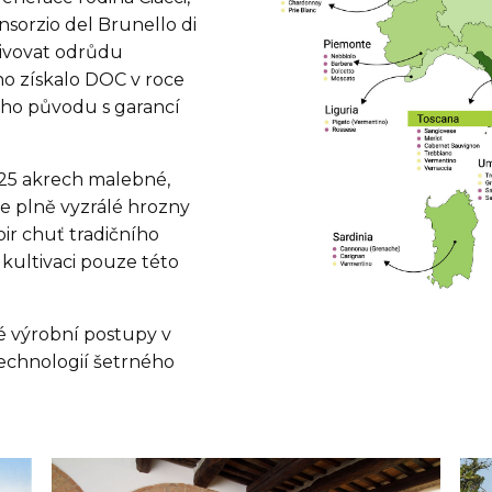
onsorzio del Brunello di
ltivovat odrůdu
no získalo DOC v roce
ho původu s garancí
 25 akrech malebné,
de plně vyzrálé hrozny
oir chuť tradičního
 kultivaci pouze této
ré výrobní postupy v
echnologií šetrného