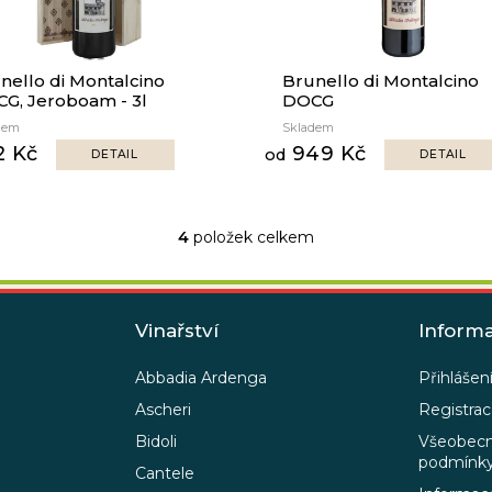
nello di Montalcino
Brunello di Montalcino
G, Jeroboam - 3l
DOCG
dem
Skladem
2 Kč
949 Kč
od
DETAIL
DETAIL
4
položek celkem
O
v
l
á
Vinařství
Inform
d
a
Abbadia Ardenga
Přihlášen
c
Ascheri
Registra
í
p
Bidoli
Všeobecn
r
podmínk
Cantele
v