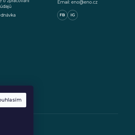
 o zpracování
Email: eno@eno.cz
 údajů
ednávka
FB
IG
ouhlasím