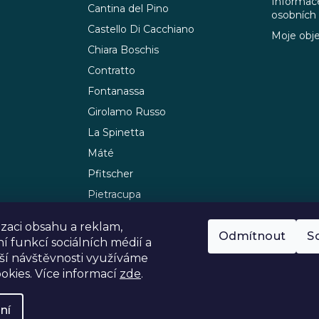
Informace
Cantina del Pino
k
osobních
y
Castello Di Cacchiano
Moje obj
v
Chiara Boschis
ý
Contratto
p
i
Fontanassa
s
Girolamo Russo
u
La Spinetta
Máté
Pfitscher
Pietracupa
Sommariva
izaci obsahu a reklam,
Sturm
Odmítnout
S
í funkcí sociálních médií a
ší návštěvnosti využíváme
okies. Více informací
zde
.
ní