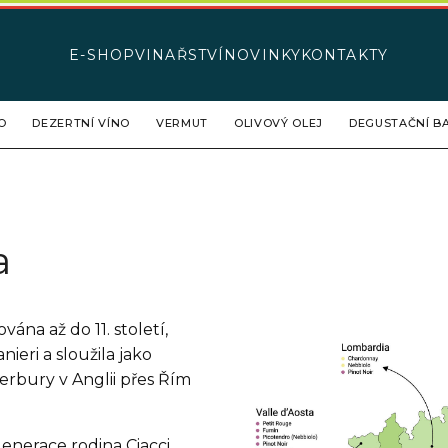
E-SHOP
VINAŘSTVÍ
NOVINKY
KONTAKTY
O
DEZERTNÍ VÍNO
VERMUT
OLIVOVÝ OLEJ
DEGUSTAČNÍ BA
a
vána až do 11. století,
ieri a sloužila jako
terbury v Anglii přes Řím
enerace rodina Ciacci,