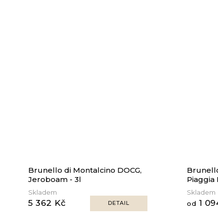
Brunello di Montalcino DOCG,
Brunell
Jeroboam - 3l
Piaggia
Skladem
Skladem
5 362 Kč
1 09
DETAIL
od