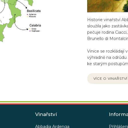
Historie vinařství A
sloužila jako zastáv
pečuje rodina Ciacci,
Brunello di Montalcin
Vinice se rozkládají 
výhradně na odrůdu S
ke starým postupům
VÍCE O VINAŘSTVÍ
Vinařství
Inform
Abbadia Ardenga
Přihlášen