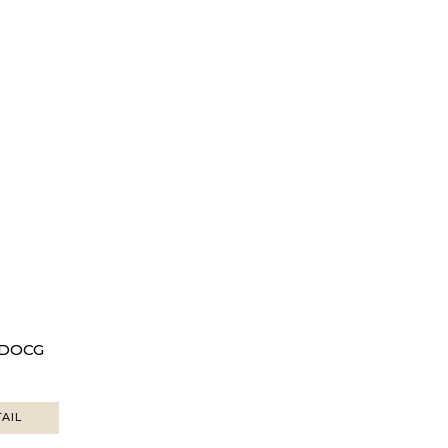
o DOCG
AIL