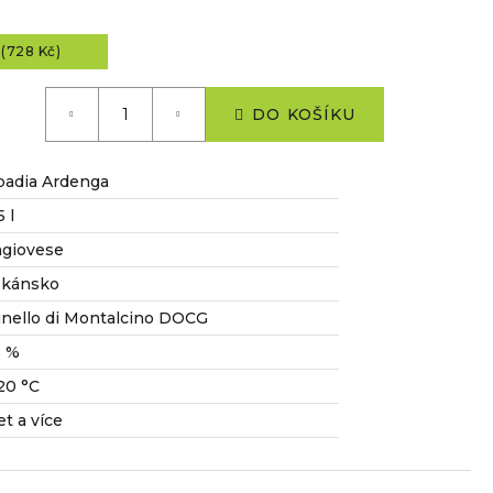
(728 Kč)
DO KOŠÍKU
adia Ardenga
5 l
giovese
skánsko
nello di Montalcino DOCG
5 %
20 °C
let a více