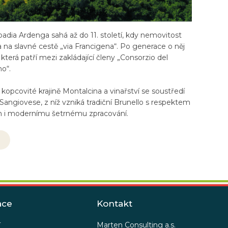
bbadia Ardenga sahá až do 11. století, kdy nemovitost
ka na slavné cestě „via Francigena“. Po generace o něj
 která patří mezi zakládající členy „Consorzio del
o“.
v kopcovité krajině Montalcina a vinařství se soustředí
angiovese, z níž vzniká tradiční Brunello s respektem
 i modernímu šetrnému zpracování.
ace
Kontakt
Marten Consulting a.s.
í