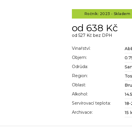
Ročník: 2023 - Skladem 
od
638 Kč
od
527 Kč
bez DPH
Měrná
cena:
Vinařství
:
Abb
Objem
:
0.7
Odrůda
:
San
Region
:
To
Oblast
:
Bru
Alkohol
:
14.
Servírovací teplota
:
18-
Archivace
:
15 