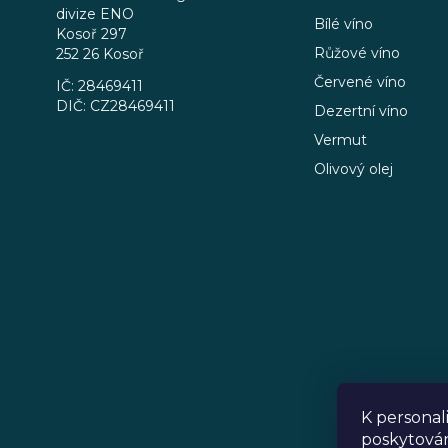
divize ENO
t
Bílé víno
Kosoř 297
í
Růžové víno
252 26 Kosoř
Červené víno
IČ: 28469411
DIČ: CZ28469411
Dezertní víno
Vermut
Olivový olej
K personal
poskytován