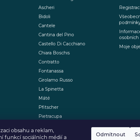
Ascheri
Registra
Bidoli
Všeobecn
podmínk
Cantele
Informace
Cantina del Pino
osobních
Castello Di Cacchiano
Moje obj
Chiara Boschis
Contratto
Fontanassa
Girolamo Russo
La Spinetta
Máté
Pfitscher
Pietracupa
Sommariva
izaci obsahu a reklam,
Sturm
Odmítnout
S
í funkcí sociálních médií a