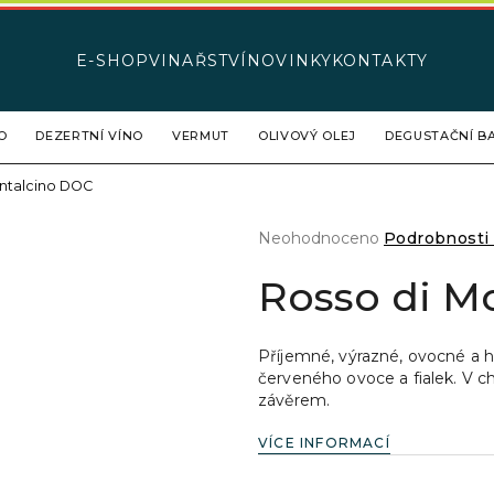
E-SHOP
VINAŘSTVÍ
NOVINKY
KONTAKTY
Co potřebujete najít?
O
DEZERTNÍ VÍNO
VERMUT
OLIVOVÝ OLEJ
DEGUSTAČNÍ BA
ntalcino DOC
HLEDAT
Průměrné
Neohodnoceno
Podrobnosti
hodnocení
produktu
Rosso di M
Doporučujeme
je
0,0
z
Příjemné, výrazné, ovocné a 
5
červeného ovoce a fialek. V ch
hvězdiček.
závěrem.
VÍCE INFORMACÍ