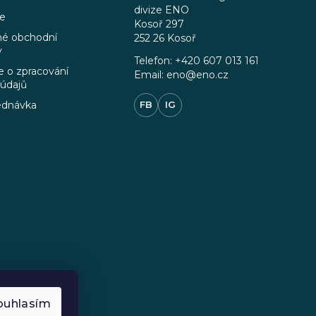
divize ENO
ce
Kosoř 297
é obchodní
252 26 Kosoř
y
Telefon: +420 607 013 161
 o zpracování
Email: eno@eno.cz
 údajů
ednávka
FB
IG
ouhlasím