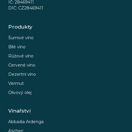
IČ: 28469411
k
DIČ: CZ28469411
y
v
ý
Produkty
p
i
Šumivé víno
s
Bílé víno
u
Růžové víno
Červené víno
Dezertní víno
Vermut
Olivový olej
Vinařství
Abbadia Ardenga
Ascheri