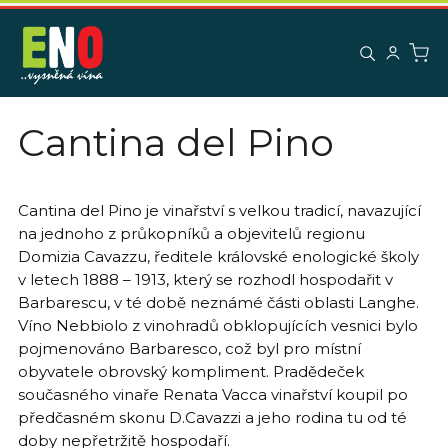
K
Přejít
na
o
obsah
Zpět
Zpět
š
í
C
k
Cantina del Pino
o
p
o
t
Cantina del Pino je vinařství s velkou tradicí, navazující
na jednoho z průkopníků a objevitelů regionu
ř
Domizia Cavazzu, ředitele královské enologické školy
e
v letech 1888 – 1913, který se rozhodl hospodařit v
b
Barbarescu, v té době neznámé části oblasti Langhe.
u
Víno Nebbiolo z vinohradů obklopujících vesnici bylo
j
pojmenováno Barbaresco, což byl pro místní
e
obyvatele obrovský kompliment. Pradědeček
t
současného vinaře Renata Vacca vinařství koupil po
e
předčasném skonu D.Cavazzi a jeho rodina tu od té
doby nepřetržitě hospodaří.
n