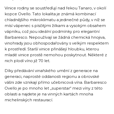
a
Vinice rodiny se soustřeďují nad řekou Tanaro, v okolí
j
kopce Ovello. Tato lokalita je známá kombinací
í
chladnějšího mikroklimatu a jedinečné půdy, v níž se
t
mísí vápenec s písčitými žilkami a vysokým obsahem
vápníku, což jsou ideální podmínky pro elegantní
?
Barbaresco. Nepoužívají se žádná chemická hnojiva,
vinohrady jsou obhospodařovány s velkým respektem
k prostředí. Starší vinice přinášejí hloubku, kterou
mladé vinice prostě nemohou poskytnout. Některé z
HLEDAT
nich plodí víno již 70 let.
Díky předávání vinařského umění z generace na
generaci, naprosté oddanosti regionu a obrovské
D
vášni zde vznikají přímo učebnicová vína. Barbaresco
o
Ovello je po mnoho let „superstar“ mezi víny z této
p
oblasti a najdete je na vinných kartách mnoha
o
michelinských restaurací.
r
u