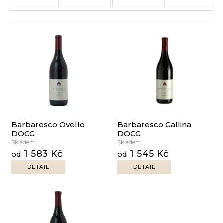
V
ý
p
i
s
p
r
Barbaresco Ovello
Barbaresco Gallina
o
DOCG
DOCG
d
Skladem
Skladem
u
1 583 Kč
1 545 Kč
od
od
k
DETAIL
DETAIL
t
ů