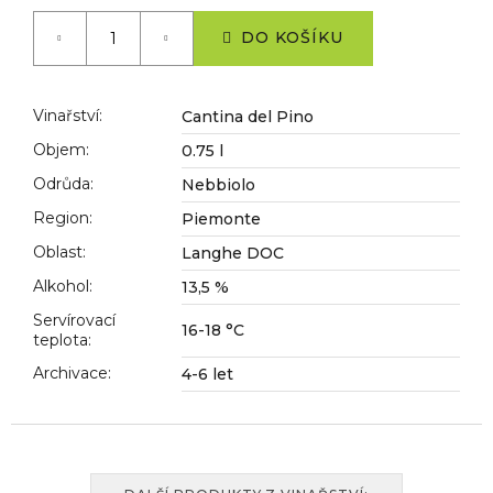
č
Měrná
cena:
u
DO KOŠÍKU
j
e
m
Vinařství
:
Cantina del Pino
e
Objem
:
0.75 l
Odrůda
:
Nebbiolo
Region
:
Piemonte
Oblast
:
Langhe DOC
Alkohol
:
13,5 %
Servírovací
16-18 °C
teplota
:
Archivace
:
4-6 let