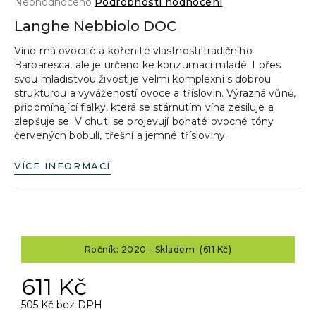
Průměrné
Neohodnoceno
Podrobnosti hodnocení
a
hodnocení
Langhe Nebbiolo DOC
produktu
j
je
Víno má ovocité a kořenité vlastnosti tradičního
í
0,0
Barbaresca, ale je určeno ke konzumaci mladé. I přes
z
t
svou mladistvou živost je velmi komplexní s dobrou
5
?
strukturou a vyvážeností ovoce a tříslovin. Výrazná vůně,
hvězdiček.
připomínající fialky, která se stárnutím vína zesiluje a
zlepšuje se. V chuti se projevují bohaté ovocné tóny
červených bobulí, třešní a jemné třísloviny.
HLEDAT
VÍCE INFORMACÍ
D
o
Ročník: 2020 - Skladem (611 Kč)
p
o
611 Kč
r
u
505 Kč bez DPH