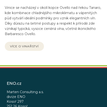
Vinice se nacházejí v okolí kopce Ovello nad řekou Tanaro,
kde kombinace chladnějšího mikroklimatu a vápenitých
půd vytváří ideální podmínky pro vznik elegantních vín.
Díky důrazu na šetrné postupy a respekt k přírodě zde
vznikají typická, vysoce ceněná vína, včetně ikonického
Barbaresco Ovello.
VÍCE O VINAŘSTVÍ
Z
á
p
ENO.cz
a
t
Marten Consulting a.s.
divize ENO
í
Kosoř 297
252 26 Kosoř