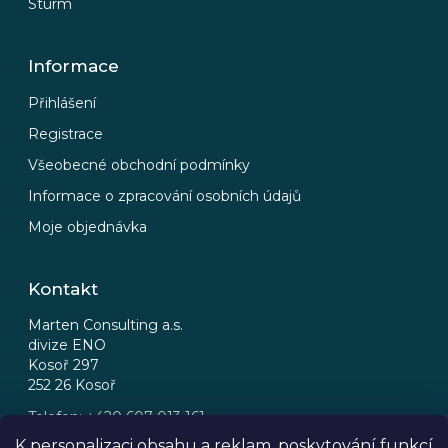
Sturm
Informace
Přihlášení
Registrace
Všeobecné obchodní podmínky
Informace o zpracování osobních údajů
Moje objednávka
Kontakt
Marten Consulting a.s.
divize ENO
Kosoř 297
252 26 Kosoř
Telefon: +420 607 013 161
Email: eno@eno.cz
K personalizaci obsahu a reklam, poskytování funkcí