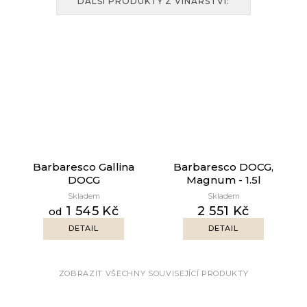
DALŠÍ PRODUKTY Z VINAŘSTVÍ:
Barbaresco Gallina
Barbaresco DOCG,
DOCG
Magnum - 1.5l
Skladem
Skladem
1 545 Kč
2 551 Kč
od
DETAIL
DETAIL
ZOBRAZIT VŠECHNY SOUVISEJÍCÍ PRODUKTY