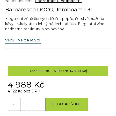
Průměrné
Neohodnoceno
Podrobnosti hodnocení
a
hodnocení
Barbaresco DOCG, Jeroboam - 3l
produktu
j
je
Elegantní vůně černých třešní, pepře, čerstvě pražené
í
0,0
kávy, eukalyptu a lehký nádech tabáku. Elegantní víno
z
t
nádherné struktury a rovnováhy.
5
?
hvězdiček.
VÍCE INFORMACÍ
HLEDAT
Ročník: 2010 - Skladem (4 988 Kč)
4 988 Kč
D
o
4 122 Kč bez DPH
p
Měrná
o
cena:
DO KOŠÍKU
r
u