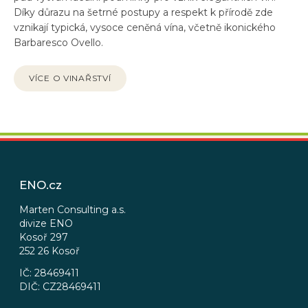
Díky důrazu na šetrné postupy a respekt k přírodě zde
vznikají typická, vysoce ceněná vína, včetně ikonického
Barbaresco Ovello.
VÍCE O VINAŘSTVÍ
Z
á
p
ENO.cz
a
t
Marten Consulting a.s.
divize ENO
í
Kosoř 297
252 26 Kosoř
IČ: 28469411
DIČ: CZ28469411