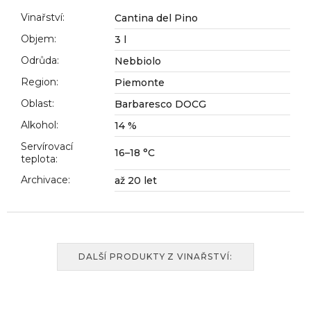
č
u
Vinařství
:
Cantina del Pino
j
Objem
:
3 l
e
Odrůda
:
Nebbiolo
m
e
Region
:
Piemonte
Oblast
:
Barbaresco DOCG
Alkohol
:
14 %
Servírovací
16–18 °C
teplota
:
Archivace
:
až 20 let
DALŠÍ PRODUKTY Z VINAŘSTVÍ: