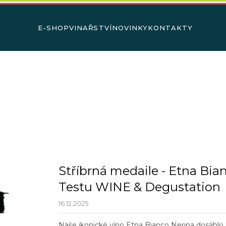
E-SHOP
VINAŘSTVÍ
NOVINKY
KONTAKTY
Co potřebujete najít?
HLEDAT
Doporučujeme
Stříbrná medaile - Etna Bia
Testu WINE & Degustation
16.12.2025
Naše ikonické víno Etna Bianco Nerina dosáh