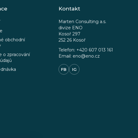
ace
Kontakt
Marten Consulting a.s.
í
divize ENO
ce
Kosoř 297
é obchodní
252 26 Kosoř
y
Telefon: +420 607 013 161
 o zpracování
Email: eno@eno.cz
 údajů
ednávka
FB
IG