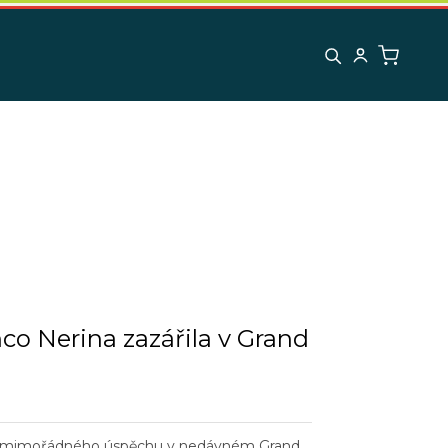
nco Nerina zazářila v Grand
lo mimořádného úspěchu v nedávném Grand