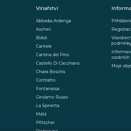
í
Vinařství
Inform
p
r
Abbadia Ardenga
Přihlášen
v
k
Ascheri
Registra
y
Bidoli
Všeobecn
v
podmínk
Cantele
ý
Informace
p
Cantina del Pino
osobních
i
Castello Di Cacchiano
Moje obj
s
Chiara Boschis
u
Contratto
Fontanassa
Girolamo Russo
La Spinetta
Máté
Pfitscher