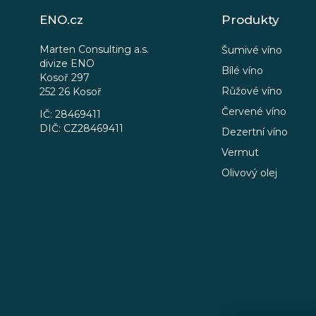
á
ENO.cz
Produkty
p
a
Marten Consulting a.s.
Šumivé víno
divize ENO
t
Bílé víno
Kosoř 297
í
Růžové víno
252 26 Kosoř
Červené víno
IČ: 28469411
DIČ: CZ28469411
Dezertní víno
Vermut
Olivový olej