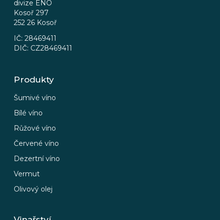
divize ENO
í
Kosoř 297
252 26 Kosoř
IČ: 28469411
DIČ: CZ28469411
Produkty
Šumivé víno
Bílé víno
Růžové víno
Červené víno
Dezertní víno
Vermut
Olivový olej
Vinařství