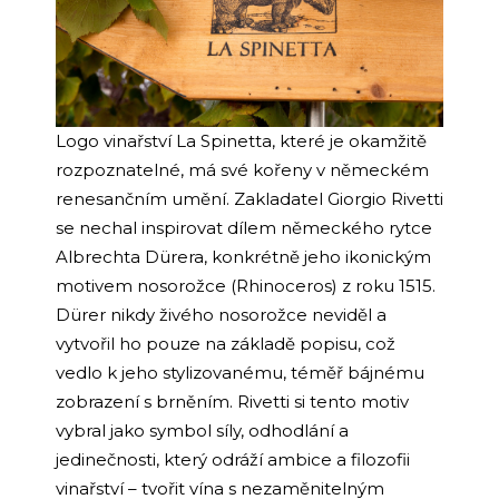
a
j
í
t
?
Logo vinařství La Spinetta, které je okamžitě
rozpoznatelné, má své kořeny v německém
renesančním umění. Zakladatel Giorgio Rivetti
se nechal inspirovat dílem německého rytce
Albrechta Dürera, konkrétně jeho ikonickým
HLEDAT
motivem nosorožce (Rhinoceros) z roku 1515.
Dürer nikdy živého nosorožce neviděl a
vytvořil ho pouze na základě popisu, což
D
vedlo k jeho stylizovanému, téměř bájnému
o
zobrazení s brněním. Rivetti si tento motiv
p
o
vybral jako symbol síly, odhodlání a
r
jedinečnosti, který odráží ambice a filozofii
u
vinařství – tvořit vína s nezaměnitelným