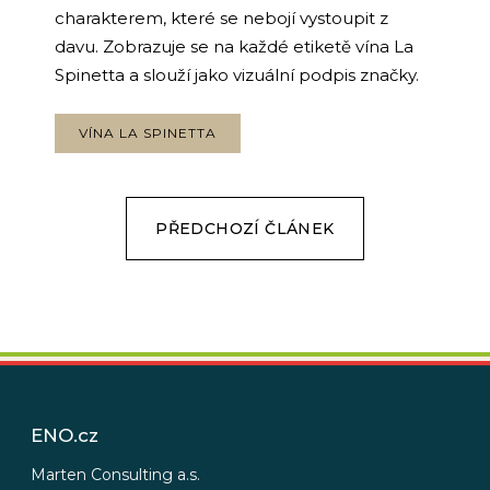
č
charakterem, které se nebojí vystoupit z
u
davu. Zobrazuje se na každé etiketě vína La
j
e
Spinetta a slouží jako vizuální podpis značky.
m
e
VÍNA LA SPINETTA
PŘEDCHOZÍ ČLÁNEK
Z
á
p
ENO.cz
a
t
Marten Consulting a.s.