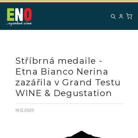
K
Přejít
na
o
obsah
Zpět
Zpět
š
í
C
k
o
p
o
Stříbrná medaile -
t
Etna Bianco Nerina
ř
zazářila v Grand Testu
e
b
WINE & Degustation
u
j
16.12.2025
e
t
e
n