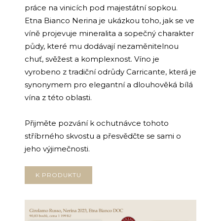
č
práce na vinicích pod majestátní sopkou.
u
Etna Bianco Nerina je ukázkou toho, jak se ve
j
e
víně projevuje mineralita a sopečný charakter
m
půdy, které mu dodávají nezaměnitelnou
e
chuť, svěžest a komplexnost. Víno je
vyrobeno z tradiční odrůdy Carricante, která je
synonymem pro elegantní a dlouhověká bílá
vína z této oblasti.
Přijměte pozvání k ochutnávce tohoto
stříbrného skvostu a přesvědčte se sami o
jeho výjimečnosti.
K PRODUKTU