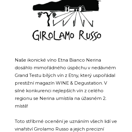
a
j
í
t
?
Naše ikonické víno Etna Bianco Nerina
dosáhlo mimořádného úspěchu v nedávném
HLEDAT
Grand Testu bílých vín z Etny, který uspořádal
prestižní magazín WINE & Degustation. V
silné konkurenci nejlepších vín z celého
D
regionu se Nerina umístila na úžasném 2.
o
místě!
p
o
r
Toto stříbrné ocenění je uznáním všech lidí ve
u
vinařství Girolamo Russo a jejich precizní