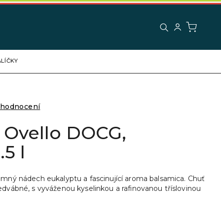
LÍČKY
 hodnocení
 Ovello DOCG,
5 l
jemný nádech eukalyptu a fascinující aroma balsamica. Chuť
hedvábné, s vyváženou kyselinkou a rafinovanou tříslovinou