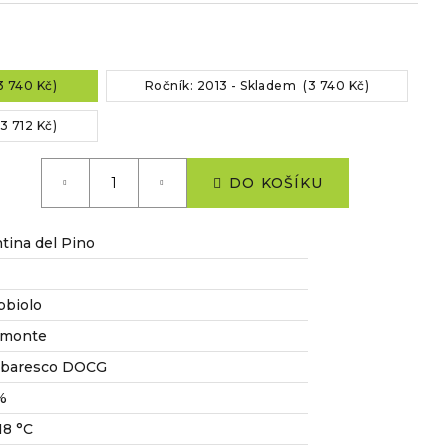
3 740 Kč)
Ročník: 2013 - Skladem (3 740 Kč)
3 712 Kč)
DO KOŠÍKU
tina del Pino
bbiolo
emonte
rbaresco DOCG
%
18 °C