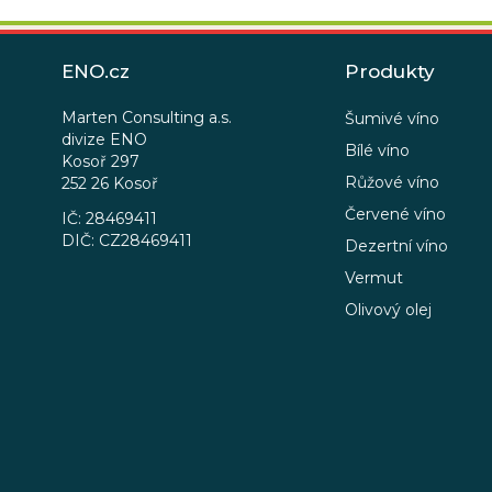
Z
á
ENO.cz
Produkty
p
a
Marten Consulting a.s.
Šumivé víno
divize ENO
t
Bílé víno
Kosoř 297
í
Růžové víno
252 26 Kosoř
Červené víno
IČ: 28469411
DIČ: CZ28469411
Dezertní víno
Vermut
Olivový olej