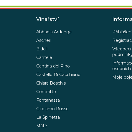
Vinařství
Inform
Abbadia Ardenga
Přihlášen
Ascheri
Registra
Bidoli
Všeobecn
podmínk
Cantele
Informace
Cantina del Pino
osobních
Castello Di Cacchiano
Moje obj
Chiara Boschis
Contratto
Fontanassa
Girolamo Russo
La Spinetta
Máté