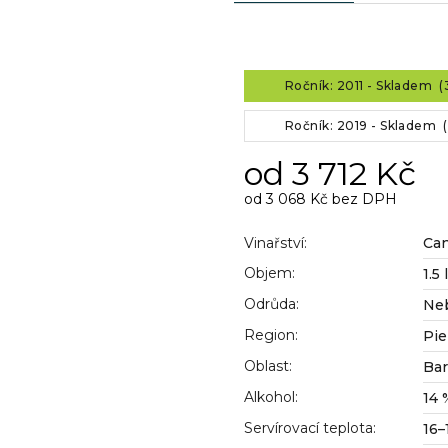
Ročník: 2011 - Skladem (
Ročník: 2019 - Skladem (
od
3 712 Kč
od
3 068 Kč
bez DPH
Měrná
cena:
Vinařství
:
Can
Objem
:
1.5 l
Odrůda
:
Ne
Region
:
Pi
Oblast
:
Ba
Alkohol
:
14 
Servírovací teplota
:
16–