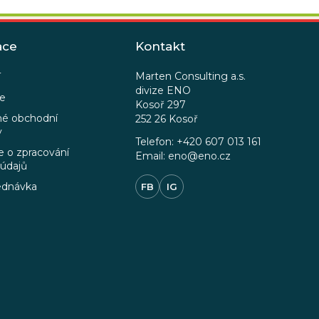
ace
Kontakt
Marten Consulting a.s.
í
divize ENO
ce
Kosoř 297
é obchodní
252 26 Kosoř
y
Telefon: +420 607 013 161
 o zpracování
Email: eno@eno.cz
 údajů
ednávka
FB
IG