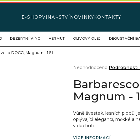
E-SHOP
VINAŘSTVÍ
NOVINKY
KONTAKTY
Co potřebujete najít?
O
DEZERTNÍ VÍNO
VERMUT
OLIVOVÝ OLEJ
DEGUSTAČNÍ BA
vello DOCG, Magnum - 1.5 l
HLEDAT
Průměrné
Neohodnoceno
Podrobnosti
hodnocení
produktu
Barbaresco
Doporučujeme
je
0,0
Magnum - 1.
z
5
hvězdiček.
Vůně švestek, lesních plodů, 
oplývající elegancí, měkké a 
v dochuti.
VÍCE INFORMACÍ