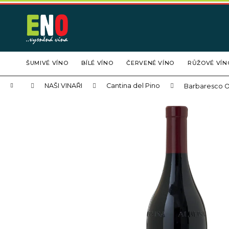
K
Přejít
na
o
obsah
Zpět
Zpět
š
do
do
í
obchodu
obchodu
k
ŠUMIVÉ VÍNO
BÍLÉ VÍNO
ČERVENÉ VÍNO
RŮŽOVÉ VÍN
Domů
NAŠI VINAŘI
Cantina del Pino
Barbaresco O