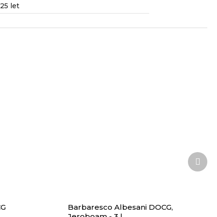
25 let
Další
prod
CG
Barbaresco Albesani DOCG,
Jeroboam - 3 l