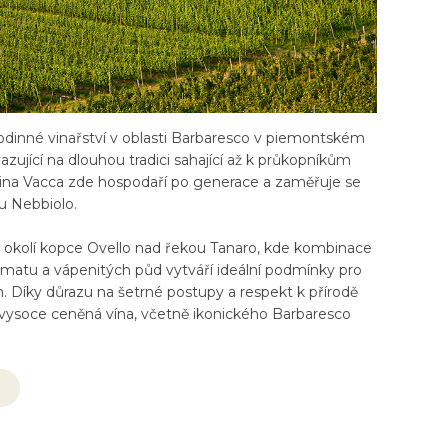
rodinné vinařství v oblasti Barbaresco v piemontském
zující na dlouhou tradici sahající až k průkopníkům
ina Vacca zde hospodaří po generace a zaměřuje se
u Nebbiolo.
v okolí kopce Ovello nad řekou Tanaro, kde kombinace
imatu a vápenitých půd vytváří ideální podmínky pro
n. Díky důrazu na šetrné postupy a respekt k přírodě
, vysoce ceněná vína, včetně ikonického Barbaresco