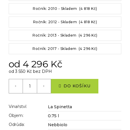
č
u
Ročník: 2010 - Skladem (4 818 Kč)
j
e
Ročník: 2012 - Skladem (4 818 Kč)
m
e
Ročník: 2013 - Skladem (4 296 Kč)
Ročník: 2017 - Skladem (4 296 Kč)
od
4 296 Kč
od
3 550 Kč
bez DPH
Měrná
cena:
DO KOŠÍKU
Vinařství
:
La Spinetta
Objem
:
0.75 l
Odrůda
:
Nebbiolo