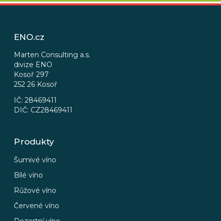
Z
á
p
ENO.cz
a
t
Marten Consulting a.s.
divize ENO
í
Kosoř 297
252 26 Kosoř
IČ: 28469411
DIČ: CZ28469411
Produkty
Šumivé víno
Bílé víno
Růžové víno
Červené víno