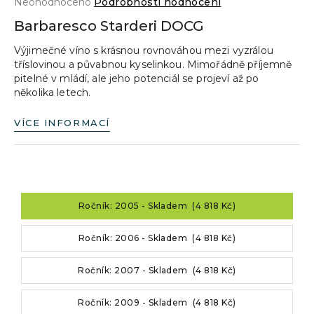
Průměrné
Neohodnoceno
Podrobnosti hodnocení
a
hodnocení
Barbaresco Starderi DOCG
produktu
j
je
Výjimečné víno s krásnou rovnováhou mezi vyzrálou
í
0,0
tříslovinou a půvabnou kyselinkou. Mimořádně příjemně
z
t
pitelné v mládí, ale jeho potenciál se projeví až po
5
?
několika letech.
hvězdiček.
VÍCE INFORMACÍ
HLEDAT
Ročník: 2005 - Skladem (4 818 Kč)
D
o
Ročník: 2006 - Skladem (4 818 Kč)
p
o
Ročník: 2007 - Skladem (4 818 Kč)
r
u
Ročník: 2009 - Skladem (4 818 Kč)