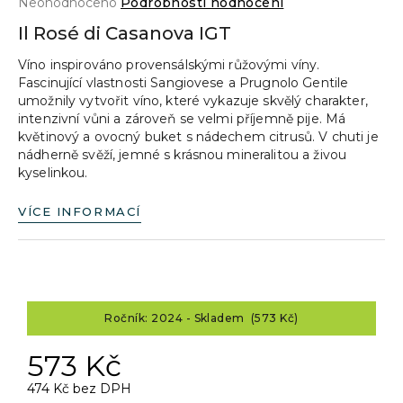
Průměrné
Neohodnoceno
Podrobnosti hodnocení
a
hodnocení
Il Rosé di Casanova IGT
produktu
j
je
Víno inspirováno provensálskými růžovými víny.
í
0,0
Fascinující vlastnosti Sangiovese a Prugnolo Gentile
z
t
umožnily vytvořit víno, které vykazuje skvělý charakter,
5
?
intenzivní vůni a zároveň se velmi příjemně pije. Má
hvězdiček.
květinový a ovocný buket s nádechem citrusů. V chuti je
nádherně svěží, jemné s krásnou mineralitou a živou
kyselinkou.
HLEDAT
VÍCE INFORMACÍ
D
o
Ročník: 2024 - Skladem (573 Kč)
p
o
573 Kč
r
u
474 Kč bez DPH