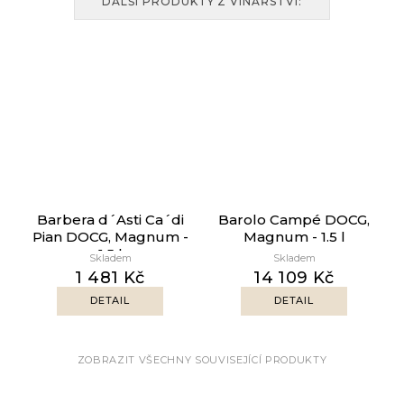
DALŠÍ PRODUKTY Z VINAŘSTVÍ:
Barbera d´Asti Ca´di
Barolo Campé DOCG,
Pian DOCG, Magnum -
Magnum - 1.5 l
1.5 l
Skladem
Skladem
1 481 Kč
14 109 Kč
DETAIL
DETAIL
ZOBRAZIT VŠECHNY SOUVISEJÍCÍ PRODUKTY