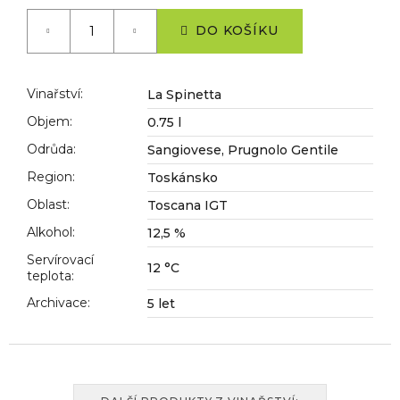
č
Měrná
cena:
u
DO KOŠÍKU
j
e
m
Vinařství
:
La Spinetta
e
Objem
:
0.75 l
Odrůda
:
Sangiovese, Prugnolo Gentile
Region
:
Toskánsko
Oblast
:
Toscana IGT
Alkohol
:
12,5 %
Servírovací
12 °C
teplota
:
Archivace
:
5 let