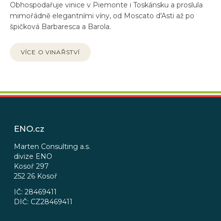
Obhospodařuje vinice v Piemonte i Toskánsku a proslula
mimořádně elegantními víny, od Moscato d'Asti až po
špičková Barbaresca a Barola.
VÍCE O VINAŘSTVÍ
Z
á
p
ENO.cz
a
t
Marten Consulting a.s.
divize ENO
í
Kosoř 297
252 26 Kosoř
IČ: 28469411
DIČ: CZ28469411