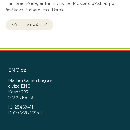
mimořádně elegantními víny, od Moscato d'Asti až po
špičková Barbaresca a Barola.
VÍCE O VINAŘSTVÍ
Z
á
p
ENO.cz
a
t
Marten Consulting a.s.
divize ENO
í
Kosoř 297
252 26 Kosoř
IČ: 28469411
DIČ: CZ28469411