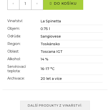
č
cena:
DO KOŠÍKU
u
j
e
Vinařství
:
La Spinetta
m
e
Objem
:
0.75 l
Odrůda
:
Sangiovese
Region
:
Toskánsko
Oblast
:
Toscana IGT
Alkohol
:
14 %
Servírovací
16-17 °C
teplota
:
Archivace
:
20 let a více
DALŠÍ PRODUKTY Z VINAŘSTVÍ: