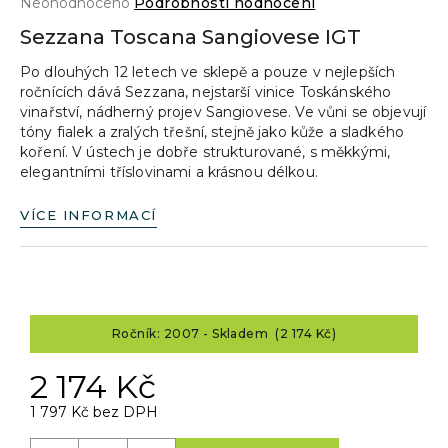
Průměrné
Neohodnoceno
Podrobnosti hodnocení
a
hodnocení
Sezzana Toscana Sangiovese IGT
produktu
j
je
Po dlouhých 12 letech ve sklepě a pouze v nejlepších
í
0,0
ročnících dává Sezzana, nejstarší vinice Toskánského
z
t
vinařství, nádherný projev Sangiovese. Ve vůni se objevují
5
?
tóny fialek a zralých třešní, stejně jako kůže a sladkého
hvězdiček.
koření. V ústech je dobře strukturované, s měkkými,
elegantními tříslovinami a krásnou délkou.
VÍCE INFORMACÍ
HLEDAT
D
Ročník: 2007 - Skladem (2 174 Kč)
o
p
2 174 Kč
o
r
1 797 Kč bez DPH
u
Měrná