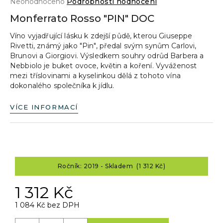
Průměrné
Neohodnoceno
Podrobnosti hodnocení
a
hodnocení
Monferrato Rosso "PIN" DOC
produktu
j
je
Víno vyjadřující lásku k zdejší půdě, kterou Giuseppe
í
0,0
Rivetti, známý jako "Pin", předal svým synům Carlovi,
z
t
Brunovi a Giorgiovi. Výsledkem souhry odrůd Barbera a
5
?
Nebbiolo je buket ovoce, květin a koření. Vyváženost
hvězdiček.
mezi tříslovinami a kyselinkou dělá z tohoto vína
dokonalého společníka k jídlu.
VÍCE INFORMACÍ
HLEDAT
D
Ročník: 2019 - Skladem (1 312 Kč)
o
p
1 312 Kč
o
r
1 084 Kč bez DPH
u
Měrná