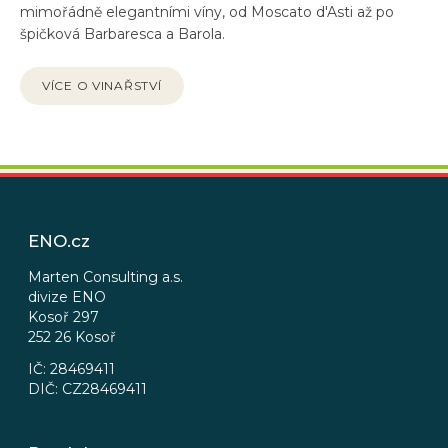
mimořádně elegantními víny, od Moscato d'Asti až po
špičková Barbaresca a Barola.
VÍCE O VINAŘSTVÍ
Z
á
p
ENO.cz
a
t
Marten Consulting a.s.
divize ENO
í
Kosoř 297
252 26 Kosoř
IČ: 28469411
DIČ: CZ28469411