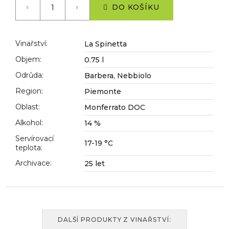
č
cena:
DO KOŠÍKU
u
j
e
Vinařství
:
La Spinetta
m
e
Objem
:
0.75 l
Odrůda
:
Barbera, Nebbiolo
Region
:
Piemonte
Oblast
:
Monferrato DOC
Alkohol
:
14 %
Servírovací
17-19 °C
teplota
:
Archivace
:
25 let
DALŠÍ PRODUKTY Z VINAŘSTVÍ: