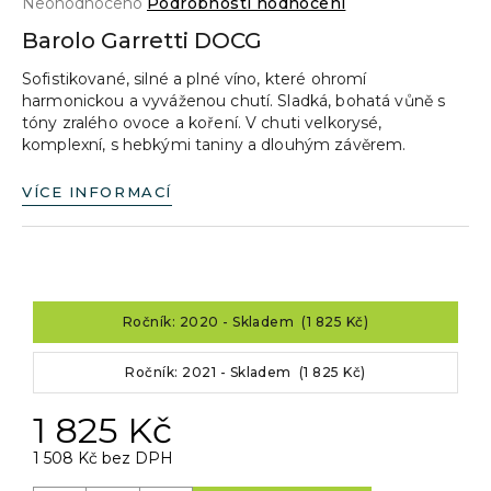
Průměrné
Neohodnoceno
Podrobnosti hodnocení
a
hodnocení
Barolo Garretti DOCG
produktu
j
je
Sofistikované, silné a plné víno, které ohromí
í
0,0
harmonickou a vyváženou chutí. Sladká, bohatá vůně s
z
t
tóny zralého ovoce a koření. V chuti velkorysé,
5
?
komplexní, s hebkými taniny a dlouhým závěrem.
hvězdiček.
VÍCE INFORMACÍ
HLEDAT
Ročník: 2020 - Skladem (1 825 Kč)
D
o
Ročník: 2021 - Skladem (1 825 Kč)
p
1 825 Kč
o
r
1 508 Kč bez DPH
u
Měrná