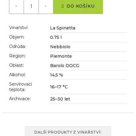
č
cena:
DO KOŠÍKU
u
j
e
m
Vinařství
:
La Spinetta
e
Objem
:
0.75 l
Odrůda
:
Nebbiolo
Region
:
Piemonte
Oblast
:
Barolo DOCG
Alkohol
:
14,5 %
Servírovací
16–17 °C
teplota
:
Archivace
:
25–30 let
DALŠÍ PRODUKTY Z VINAŘSTVÍ: