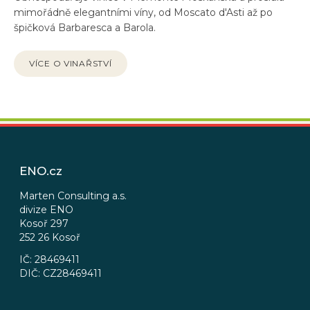
mimořádně elegantními víny, od Moscato d'Asti až po
špičková Barbaresca a Barola.
VÍCE O VINAŘSTVÍ
Z
á
p
ENO.cz
a
t
Marten Consulting a.s.
divize ENO
í
Kosoř 297
252 26 Kosoř
IČ: 28469411
DIČ: CZ28469411