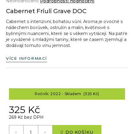
Průměrné
Neohodnoceno
Podrobnosti hodnocení
a
hodnocení
Cabernet Friuli Grave DOC
produktu
j
je
Cabernet s intenzivní, bohatou vůní. Aroma je ovocné s
í
0,0
nádechem borůvek, ostružin a malin, květinové s
z
t
bylinnými nuancemi, které se s věkem vytrácejí. Na patře
5
?
je vyvážené s mladými taniny, které se časem zjemňují a
hvězdiček.
dodávají tomuto vínu jemnost.
VÍCE INFORMACÍ
HLEDAT
Ročník: 2022 - Skladem (325 Kč)
D
o
325 Kč
p
o
269 Kč bez DPH
r
Měrná
u
cena:
DO KOŠÍKU