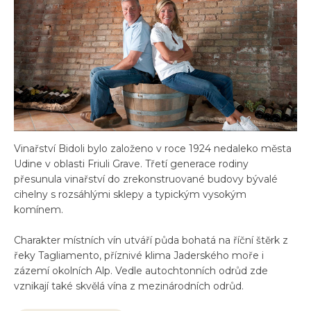
Vinařství Bidoli bylo založeno v roce 1924 nedaleko města
Udine v oblasti Friuli Grave. Třetí generace rodiny
přesunula vinařství do zrekonstruované budovy bývalé
cihelny s rozsáhlými sklepy a typickým vysokým
komínem.
Charakter místních vín utváří půda bohatá na říční štěrk z
řeky Tagliamento, příznivé klima Jaderského moře i
zázemí okolních Alp. Vedle autochtonních odrůd zde
vznikají také skvělá vína z mezinárodních odrůd.