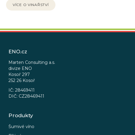
VÍCE O VINAŘSTVÍ
Z
á
p
ENO.cz
a
t
Marten Consulting a.s.
divize ENO
í
Kosoř 297
252 26 Kosoř
IČ: 28469411
DIČ: CZ28469411
Produkty
Šumivé víno