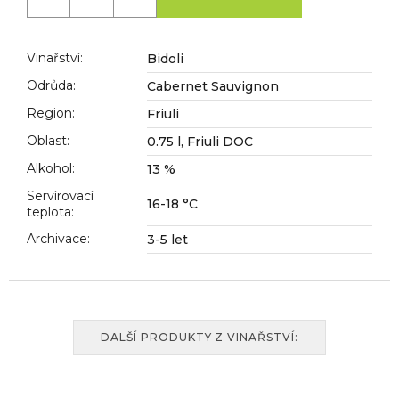
č
u
j
Vinařství
:
Bidoli
e
m
Odrůda
:
Cabernet Sauvignon
e
Region
:
Friuli
Oblast
:
0.75 l, Friuli DOC
Alkohol
:
13 %
Servírovací
16-18 °C
teplota
:
Archivace
:
3-5 let
DALŠÍ PRODUKTY Z VINAŘSTVÍ: