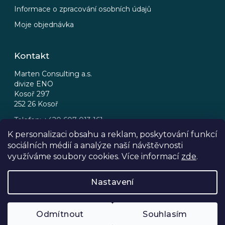
Informace o zpracování osobních údajů
Moje objednávka
Kontakt
Marten Consulting a.s.
divize ENO
Kosoř 297
252 26 Kosoř
Telefon: +420 607 013 161
Email: eno@eno.cz
K personalizaci obsahu a reklam, poskytování funkcí
sociálních médií a analýze naší návštěvnosti
FB
IG
využíváme soubory cookies. Více informací
zde
.
Nastavení
Odmítnout
Souhlasím
Copyright © 2026, ENO Wine Shop.
All rights reserved. Enjoy Responsibly.