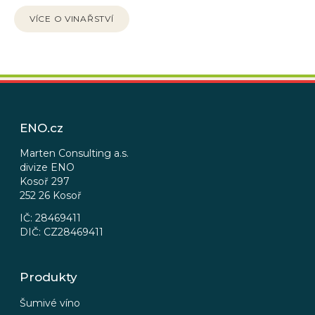
VÍCE O VINAŘSTVÍ
Z
á
p
ENO.cz
a
t
Marten Consulting a.s.
divize ENO
í
Kosoř 297
252 26 Kosoř
IČ: 28469411
DIČ: CZ28469411
Produkty
Šumivé víno