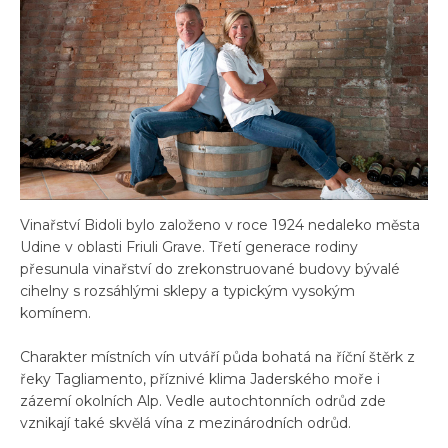
Vinařství Bidoli bylo založeno v roce 1924 nedaleko města
Udine v oblasti Friuli Grave. Třetí generace rodiny
přesunula vinařství do zrekonstruované budovy bývalé
cihelny s rozsáhlými sklepy a typickým vysokým
komínem.
Charakter místních vín utváří půda bohatá na říční štěrk z
řeky Tagliamento, příznivé klima Jaderského moře i
zázemí okolních Alp. Vedle autochtonních odrůd zde
vznikají také skvělá vína z mezinárodních odrůd.