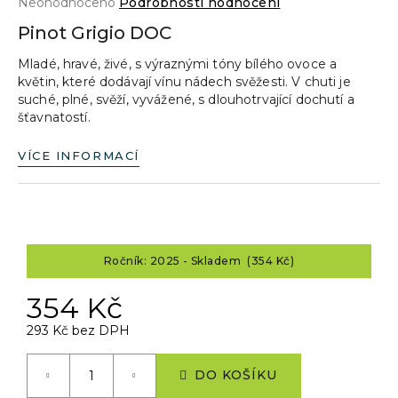
Průměrné
Neohodnoceno
Podrobnosti hodnocení
a
hodnocení
Pinot Grigio DOC
produktu
j
je
Mladé, hravé, živé, s výraznými tóny bílého ovoce a
í
0,0
květin, které dodávají vínu nádech svěžesti. V chuti je
z
t
suché, plné, svěží, vyvážené, s dlouhotrvající dochutí a
5
?
šťavnatostí.
hvězdiček.
VÍCE INFORMACÍ
HLEDAT
Ročník: 2025 - Skladem (354 Kč)
D
354 Kč
o
p
293 Kč bez DPH
o
Měrná
r
cena:
DO KOŠÍKU
u