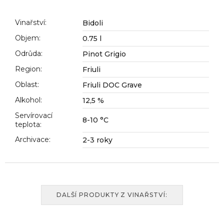
č
u
j
Vinařství
:
Bidoli
e
Objem
:
0.75 l
m
Odrůda
:
Pinot Grigio
e
Region
:
Friuli
Oblast
:
Friuli DOC Grave
Alkohol
:
12,5 %
Servírovací
8-10 °C
teplota
:
Archivace
:
2-3 roky
DALŠÍ PRODUKTY Z VINAŘSTVÍ: