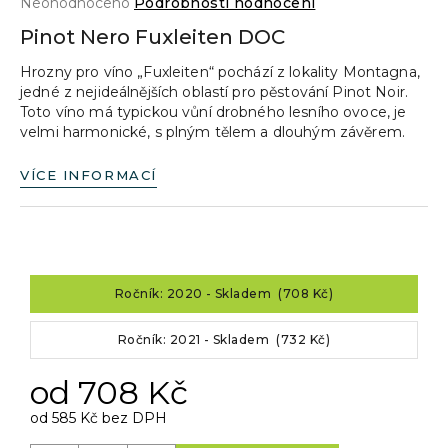
Průměrné
Neohodnoceno
Podrobnosti hodnocení
a
hodnocení
Pinot Nero Fuxleiten DOC
produktu
j
je
Hrozny pro víno „Fuxleiten“ pochází z lokality Montagna,
í
0,0
jedné z nejideálnějších oblastí pro pěstování Pinot Noir.
z
t
Toto víno má typickou vůní drobného lesního ovoce, je
5
?
velmi harmonické, s plným tělem a dlouhým závěrem.
hvězdiček.
VÍCE INFORMACÍ
HLEDAT
Ročník: 2020 - Skladem (708 Kč)
D
o
Ročník: 2021 - Skladem (732 Kč)
p
od
708 Kč
o
r
od
585 Kč
bez DPH
u
Měrná