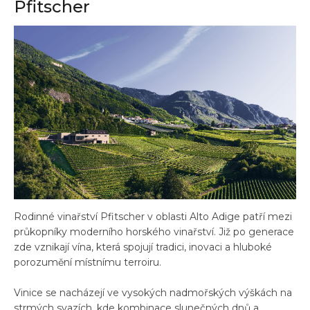
Pfitscher
Rodinné vinařství Pfitscher v oblasti Alto Adige patří mezi
průkopníky moderního horského vinařství. Již po generace
zde vznikají vína, která spojují tradici, inovaci a hluboké
porozumění místnímu terroiru.
Vinice se nacházejí ve vysokých nadmořských výškách na
strmých svazích, kde kombinace slunečných dnů a