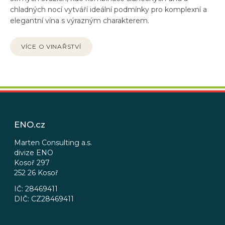
chladných nocí vytváří ideální podmínky pro komplexní a
elegantní vína s výrazným charakterem.
VÍCE O VINAŘSTVÍ
Z
á
p
ENO.cz
a
t
Marten Consulting a.s.
divize ENO
í
Kosoř 297
252 26 Kosoř
IČ: 28469411
DIČ: CZ28469411