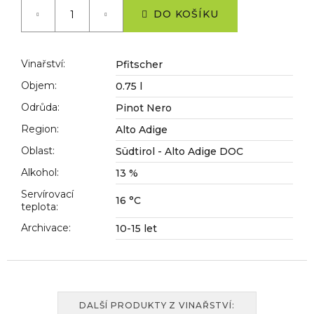
č
cena:
DO KOŠÍKU
u
j
e
m
Vinařství
:
Pfitscher
e
Objem
:
0.75 l
Odrůda
:
Pinot Nero
Region
:
Alto Adige
Oblast
:
Südtirol - Alto Adige DOC
Alkohol
:
13 %
Servírovací
16 °C
teplota
:
Archivace
:
10-15 let
DALŠÍ PRODUKTY Z VINAŘSTVÍ: