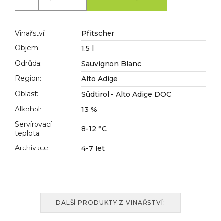
č
u
j
e
Vinařství
:
Pfitscher
m
Objem
:
1.5 l
e
Odrůda
:
Sauvignon Blanc
Region
:
Alto Adige
Oblast
:
Südtirol - Alto Adige DOC
Alkohol
:
13 %
Servírovací
8-12 °C
teplota
:
Archivace
:
4-7 let
DALŠÍ PRODUKTY Z VINAŘSTVÍ: