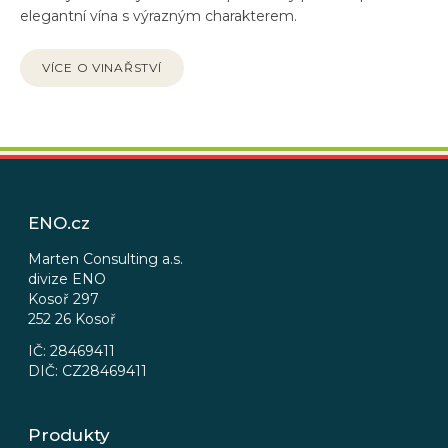
elegantní vína s výrazným charakterem.
VÍCE O VINAŘSTVÍ
Z
á
p
ENO.cz
a
t
Marten Consulting a.s.
divize ENO
í
Kosoř 297
252 26 Kosoř
IČ: 28469411
DIČ: CZ28469411
Produkty