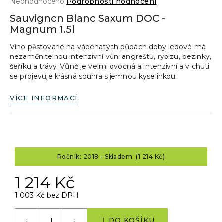
Průměrné
Neohodnoceno
Podrobnosti hodnocení
a
hodnocení
Sauvignon Blanc Saxum DOC -
produktu
j
Magnum 1.5l
je
í
0,0
Víno pěstované na vápenatých půdách doby ledové má
z
t
nezaměnitelnou intenzivní vůni angreštu, rybízu, bezinky,
5
?
šeříku a trávy. Vůně je velmi ovocná a intenzivní a v chuti
hvězdiček.
se projevuje krásná souhra s jemnou kyselinkou.
VÍCE INFORMACÍ
HLEDAT
D
Ročník: 2018 - Skladem (1 214 Kč)
o
1 214 Kč
p
o
1 003 Kč bez DPH
r
Měrná
u
cena:
DO KOŠÍKU