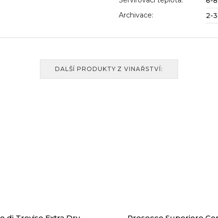
Servírovací teplota
:
6-8
Archivace
:
2-3
DALŠÍ PRODUKTY Z VINAŘSTVÍ:
 di Treviso Extra Dry
Prosecco Superiore Co