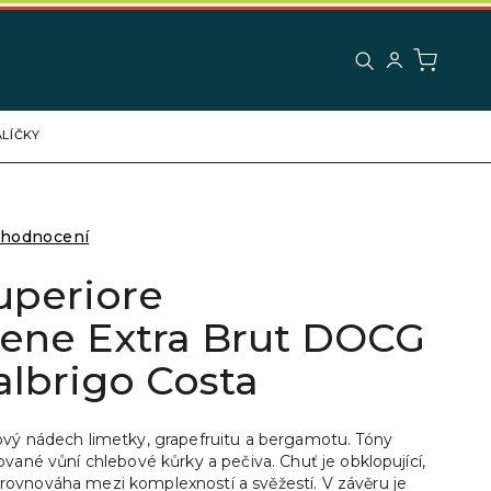
LÍČKY
 hodnocení
uperiore
ene Extra Brut DOCG
lalbrigo Costa
ový nádech limetky, grapefruitu a bergamotu. Tóny
ované vůní chlebové kůrky a pečiva. Chuť je obklopující,
rovnováha mezi komplexností a svěžestí. V závěru je