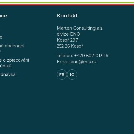
ace
Kontakt
Marten Consulting a.s.
í
divize ENO
ce
Kosoř 297
é obchodní
252 26 Kosoř
y
Telefon: +420 607 013 161
 o zpracování
Email: eno@eno.cz
 údajů
ednávka
FB
IG