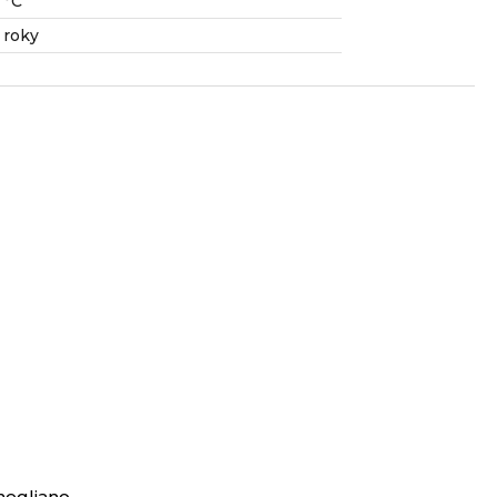
 °C
 roky
negliano