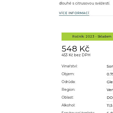
dlouhé s citrusovou svěžestí.
VÍCE INFORMACÍ
Ročník: 2023 - Skladem 
548 Kč
453 Kč bez DPH
Měrná
cena:
Vinařství
:
So
Objem
:
0.7
Odrůda
:
Gle
Region
:
Ve
Oblast
:
DO
Alkohol
:
11,