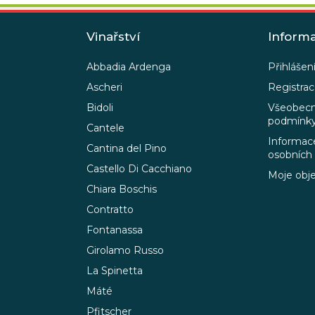
Vinařství
Inform
Abbadia Ardenga
Přihlášen
Ascheri
Registra
Bidoli
Všeobecn
podmínk
Cantele
Informace
Cantina del Pino
osobních
Castello Di Cacchiano
Moje obj
Chiara Boschis
Contratto
Fontanassa
Girolamo Russo
La Spinetta
Máté
Pfitscher