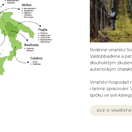
Rodinné vinařství So
Valdobbiadene a pat
dlouholetým zkušeno
autentickým charak
Vinařství hospodaří n
i šetrné zpracování. 
špičku ve své kategor
VÍCE O VINAŘSTVÍ