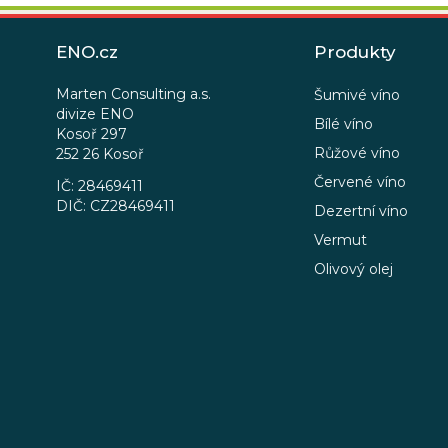
Z
á
ENO.cz
Produkty
p
a
Marten Consulting a.s.
Šumivé víno
divize ENO
t
Bílé víno
Kosoř 297
í
Růžové víno
252 26 Kosoř
Červené víno
IČ: 28469411
DIČ: CZ28469411
Dezertní víno
Vermut
Olivový olej