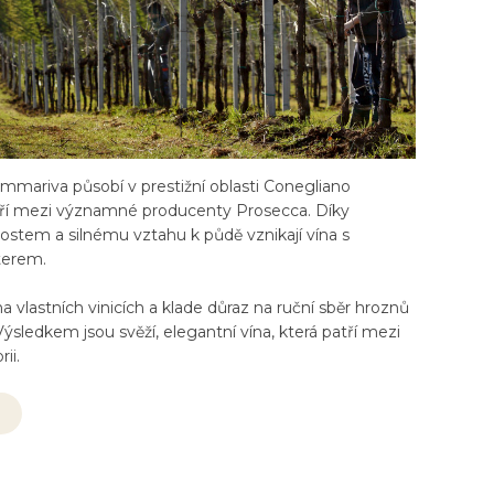
mmariva působí v prestižní oblasti Conegliano
ří mezi významné producenty Prosecca. Díky
stem a silnému vztahu k půdě vznikají vína s
terem.
a vlastních vinicích a klade důraz na ruční sběr hroznů
Výsledkem jsou svěží, elegantní vína, která patří mezi
ii.