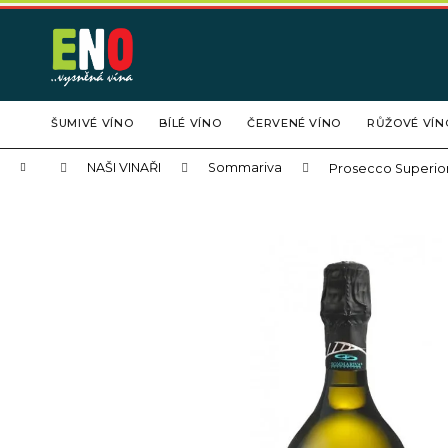
K
Přejít
na
o
obsah
Zpět
Zpět
š
do
do
í
obchodu
obchodu
k
ŠUMIVÉ VÍNO
BÍLÉ VÍNO
ČERVENÉ VÍNO
RŮŽOVÉ VÍN
Domů
NAŠI VINAŘI
Sommariva
Prosecco Superior