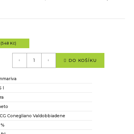
(548 Kč)
DO KOŠÍKU
mmariva
5 l
ra
neto
CG Conegliano Valdobbiadene
5 %