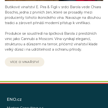
Butikové vinařství E. Pira & Figli v srdci Barola vede Chiara
Boschis, jedna z prvních žen, které se prosadily mezi
producenty tohoto ikonického vína. Navazuje na dlouhou
tradici a zároveň přináší moderní přístup k vinifikaci.
Produkce se soustředí na špičková Barola z prestižních
vinic jako Cannubi a Mosconi. Vína vynikají elegancí,
strukturou a důrazem na terroir, přičemž vinařství klade
velký důraz i na udržitelnost a ochranu přírody.
VÍCE O VINAŘSTVÍ
Z
á
p
ENO.cz
a