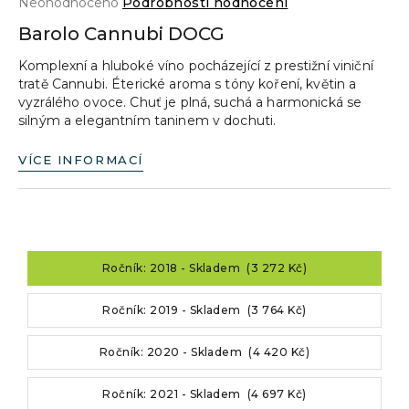
Průměrné
Neohodnoceno
Podrobnosti hodnocení
a
hodnocení
Barolo Cannubi DOCG
produktu
j
je
Komplexní a hluboké víno pocházející z prestižní viniční
í
0,0
tratě Cannubi. Éterické aroma s tóny koření, květin a
z
t
vyzrálého ovoce. Chuť je plná, suchá a harmonická se
5
?
silným a elegantním taninem v dochuti.
hvězdiček.
VÍCE INFORMACÍ
HLEDAT
Ročník: 2018 - Skladem (3 272 Kč)
D
o
Ročník: 2019 - Skladem (3 764 Kč)
p
o
Ročník: 2020 - Skladem (4 420 Kč)
r
u
Ročník: 2021 - Skladem (4 697 Kč)