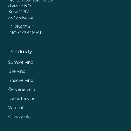
t
Marten Consulting a.s.
divize ENO
í
Kosoř 297
252 26 Kosoř
IČ: 28469411
DIČ: CZ28469411
Produkty
Šumivé víno
Bílé víno
Růžové víno
Červené víno
Dezertní víno
Vermut
Olivový olej