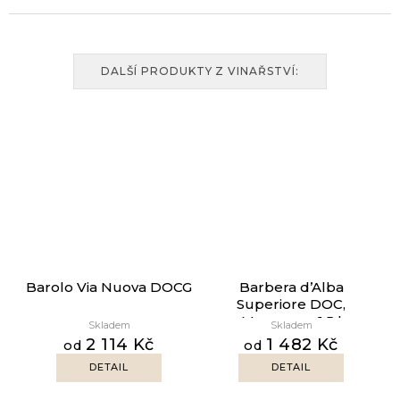
DALŠÍ PRODUKTY Z VINAŘSTVÍ:
Barolo Via Nuova DOCG
Barbera d’Alba
Superiore DOC,
Magnum - 1.5 l
Skladem
Skladem
2 114 Kč
1 482 Kč
od
od
DETAIL
DETAIL