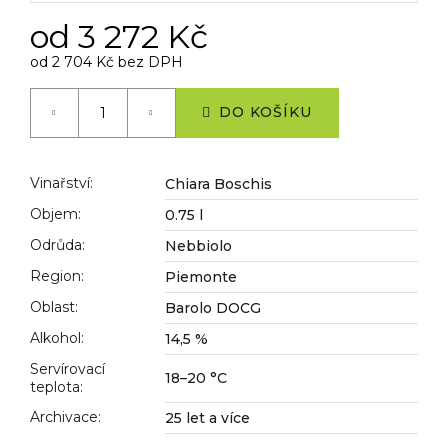
č
u
od
3 272 Kč
j
od
2 704 Kč
bez DPH
e
Měrná
m
cena:
e
DO KOŠÍKU
Vinařství
:
Chiara Boschis
Objem
:
0.75 l
Odrůda
:
Nebbiolo
Region
:
Piemonte
Oblast
:
Barolo DOCG
Alkohol
:
14,5 %
Servírovací
18–20 °C
teplota
:
Archivace
:
25 let a více