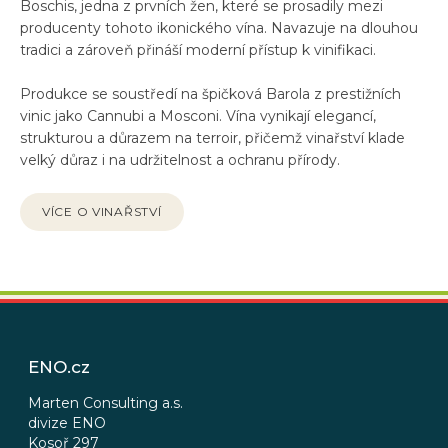
Boschis, jedna z prvních žen, které se prosadily mezi
producenty tohoto ikonického vína. Navazuje na dlouhou
tradici a zároveň přináší moderní přístup k vinifikaci.
Produkce se soustředí na špičková Barola z prestižních
vinic jako Cannubi a Mosconi. Vína vynikají elegancí,
strukturou a důrazem na terroir, přičemž vinařství klade
velký důraz i na udržitelnost a ochranu přírody.
VÍCE O VINAŘSTVÍ
Z
á
p
ENO.cz
a
t
Marten Consulting a.s.
divize ENO
í
Kosoř 297