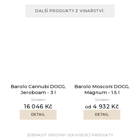
DALŠÍ PRODUKTY Z VINAŘSTVÍ:
Barolo Cannubi DOCG,
Barolo Mosconi DOCG,
Jeroboam - 3 l
Magnum - 1.5 l
Skladem
Skladem
16 046 Kč
4 932 Kč
od
DETAIL
DETAIL
ZOBRAZIT VŠECHNY SOUVISEJÍCÍ PRODUKTY