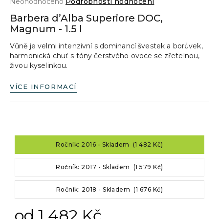
Průměrné
Neohodnoceno
Podrobnosti hodnocení
a
hodnocení
Barbera d’Alba Superiore DOC,
produktu
j
Magnum - 1.5 l
je
í
0,0
Vůně je velmi intenzivní s dominancí švestek a borůvek,
z
t
harmonická chuť s tóny čerstvého ovoce se zřetelnou,
5
?
živou kyselinkou.
hvězdiček.
VÍCE INFORMACÍ
HLEDAT
Ročník: 2016 - Skladem (1 482 Kč)
D
o
Ročník: 2017 - Skladem (1 579 Kč)
p
o
Ročník: 2018 - Skladem (1 676 Kč)
r
u
od
1 482 Kč