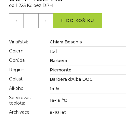
č
od
1 225 Kč
bez DPH
u
Měrná
j
cena:
e
DO KOŠÍKU
m
e
Vinařství
:
Chiara Boschis
Objem
:
1.5 l
Odrůda
:
Barbera
Region
:
Piemonte
Oblast
:
Barbera d'Alba DOC
Alkohol
:
14 %
Servírovací
16-18 °C
teplota
:
Archivace
:
8-10 let