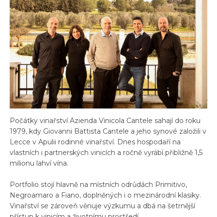
Počátky vinařství Azienda Vinicola Cantele sahají do roku
1979, kdy Giovanni Battista Cantele a jeho synové založili v
Lecce v Apulii rodinné vinařství. Dnes hospodaří na
vlastních i partnerských vinicích a ročně vyrábí přibližně 1,5
milionu lahví vína.
Portfolio stojí hlavně na místních odrůdách Primitivo,
Negroamaro a Fiano, doplněných i o mezinárodní klasiky.
Vinařství se zároveň věnuje výzkumu a dbá na šetrnější
přístup k vinicím a životnímu prostředí.