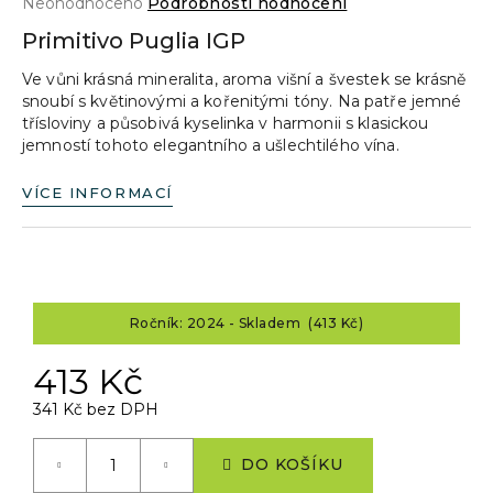
Průměrné
Neohodnoceno
Podrobnosti hodnocení
a
hodnocení
Primitivo Puglia IGP
produktu
j
je
Ve vůni krásná mineralita, aroma višní a švestek se krásně
í
0,0
snoubí s květinovými a kořenitými tóny. Na patře jemné
z
t
třísloviny a působivá kyselinka v harmonii s klasickou
5
?
jemností tohoto elegantního a ušlechtilého vína.
hvězdiček.
VÍCE INFORMACÍ
HLEDAT
Ročník: 2024 - Skladem (413 Kč)
D
413 Kč
o
p
341 Kč bez DPH
o
Měrná
r
cena:
DO KOŠÍKU
u