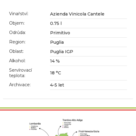
č
u
j
Vinařství
:
Azienda Vinicola Cantele
e
Objem
:
0.75 l
m
Odrůda
:
Primitivo
e
Region
:
Puglia
Oblast
:
Puglia IGP
Alkohol
:
14 %
Servírovací
18 °C
teplota
:
Archivace
:
4-5 let