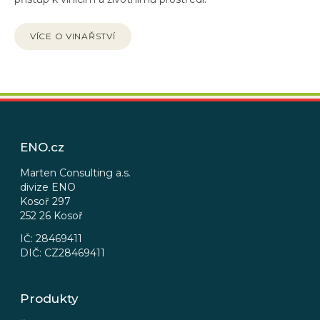
VÍCE O VINAŘSTVÍ
Z
á
p
ENO.cz
a
t
Marten Consulting a.s.
divize ENO
í
Kosoř 297
252 26 Kosoř
IČ: 28469411
DIČ: CZ28469411
Produkty