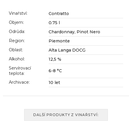
č
u
j
Vinařství
:
Contratto
e
Objem
:
0.75 l
m
Odrůda
:
Chardonnay, Pinot Nero
e
Region
:
Piemonte
Oblast
:
Alta Langa DOCG
Alkohol
:
12,5 %
Servírovací
6-8 °C
teplota
:
Archivace
:
10 let
DALŠÍ PRODUKTY Z VINAŘSTVÍ: