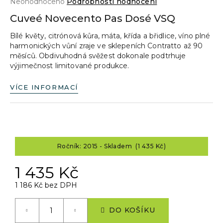
Průměrné
Neohodnoceno
Podrobnosti hodnocení
a
hodnocení
Cuveé Novecento Pas Dosé VSQ
produktu
j
je
Bílé květy, citrónová kůra, máta, křída a břidlice, víno plné
í
0,0
harmonických vůní zraje ve sklepeních Contratto až 90
z
t
měsíců. Obdivuhodná svěžest dokonale podtrhuje
5
?
výjimečnost limitované produkce.
hvězdiček.
VÍCE INFORMACÍ
HLEDAT
Ročník: 2015 - Skladem (1 435 Kč)
D
1 435 Kč
o
p
1 186 Kč bez DPH
o
Měrná
r
cena:
DO KOŠÍKU
u