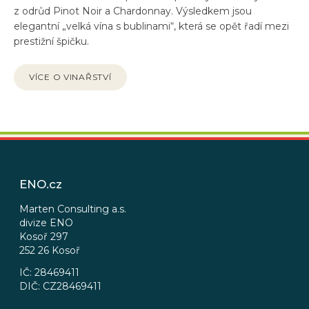
z odrůd Pinot Noir a Chardonnay. Výsledkem jsou
elegantní „velká vína s bublinami“, která se opět řadí mezi
prestižní špičku.
VÍCE O VINAŘSTVÍ
Z
á
p
ENO.cz
a
t
Marten Consulting a.s.
divize ENO
í
Kosoř 297
252 26 Kosoř
IČ: 28469411
DIČ: CZ28469411