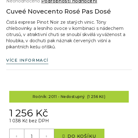
Průměrné
Neohodnoceno
Podrobnosti hodnocení
a
hodnocení
Cuveé Novecento Rosé Pas Dosé
produktu
j
je
Čistá exprese Pinot Noir ze starých vinic. Tóny
í
0,0
chlebovinky a lesního ovoce v kombinaci s nádechem
z
t
citrusů, v atraktivní chuti se snoubí skvělá vyváženost a
5
?
hloubka, v dochuti pak náznak červených višní a
hvězdiček.
pikantních kešu oříšků.
VÍCE INFORMACÍ
HLEDAT
Ročník: 2011 - Nedostupný (1 256 Kč)
D
o
1 256 Kč
p
o
1 038 Kč bez DPH
r
Měrná
u
cena:
DO KOŠÍKU