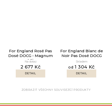
For England Rosé Pas
For England Blanc de
Dosé DOCG - Magnum
Noir Pas Dosé DOCG
1.5l
Na dotaz
Skladem
2 677 Kč
1 304 Kč
od
DETAIL
DETAIL
ZOBRAZIT VŠECHNY SOUVISEJÍCÍ PRODUKTY