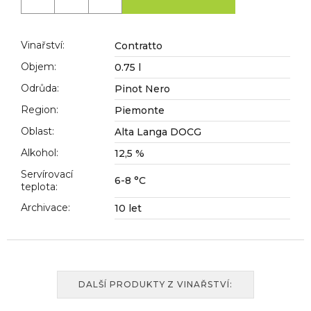
č
u
j
Vinařství
:
Contratto
e
m
Objem
:
0.75 l
e
Odrůda
:
Pinot Nero
Region
:
Piemonte
Oblast
:
Alta Langa DOCG
Alkohol
:
12,5 %
Servírovací
6-8 °C
teplota
:
Archivace
:
10 let
DALŠÍ PRODUKTY Z VINAŘSTVÍ: