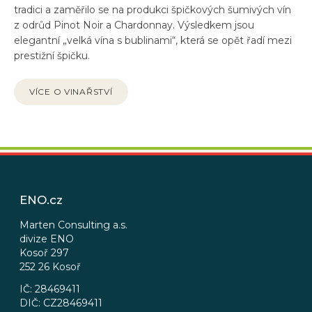
tradici a zaměřilo se na produkci špičkových šumivých vín
z odrůd Pinot Noir a Chardonnay. Výsledkem jsou
elegantní „velká vína s bublinami“, která se opět řadí mezi
prestižní špičku.
VÍCE O VINAŘSTVÍ
Z
á
p
ENO.cz
a
t
Marten Consulting a.s.
divize ENO
í
Kosoř 297
252 26 Kosoř
IČ: 28469411
DIČ: CZ28469411