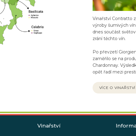
Vinařství Contratto 
výroby šumivých vín k
dnes součást světov
zrání těchto vín.
Po převzetí Giorgiem
zaměřilo se na produ
Chardonnay. Výsledke
opět řadí mezi presti
VÍCE O VINAŘSTVÍ
Vinařství
Inform