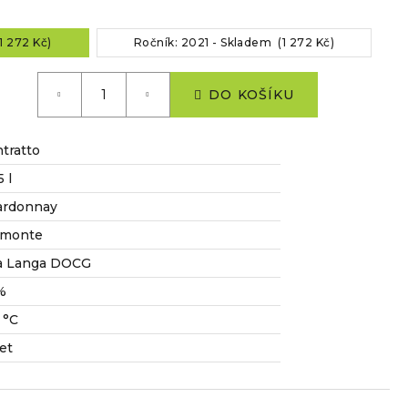
1 272 Kč)
Ročník: 2021 - Skladem (1 272 Kč)
DO KOŠÍKU
tratto
5 l
ardonnay
emonte
a Langa DOCG
%
 °C
let