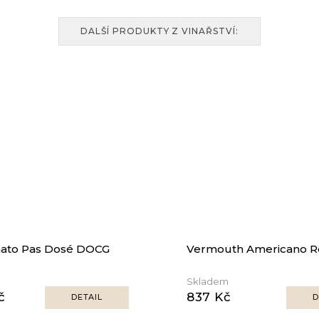
DALŠÍ PRODUKTY Z VINAŘSTVÍ:
mato Pas Dosé DOCG
Vermouth Americano R
Skladem
č
837 Kč
DETAIL
D