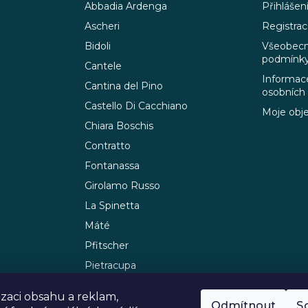
Abbadia Ardenga
Přihlášen
Ascheri
Registra
Bidoli
Všeobecn
podmínk
Cantele
Informace
Cantina del Pino
osobních
Castello Di Cacchiano
Moje obj
Chiara Boschis
Contratto
Fontanassa
Girolamo Russo
La Spinetta
Máté
Pfitscher
Pietracupa
Sommariva
izaci obsahu a reklam,
Sturm
Odmítnout
S