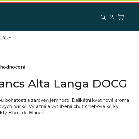
LÍČKY
 hodnocení
lancs Alta Langa DOCG
vou bohatostí a zároveň jemností. Delikátní květinové aroma
kových oříšků. Výrazná a vytříbená chuť chlebové kůrky,
ekty Blanc de Blancs.