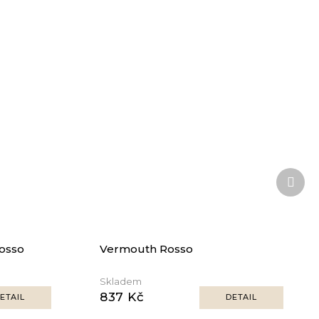
Další
prod
osso
Vermouth Rosso
Skladem
837 Kč
ETAIL
DETAIL