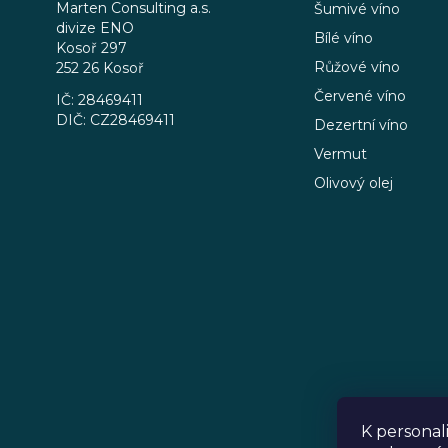
a
Marten Consulting a.s.
Šumivé víno
divize ENO
t
Bílé víno
Kosoř 297
í
Růžové víno
252 26 Kosoř
Červené víno
IČ: 28469411
DIČ: CZ28469411
Dezertní víno
Vermut
Olivový olej
K personal