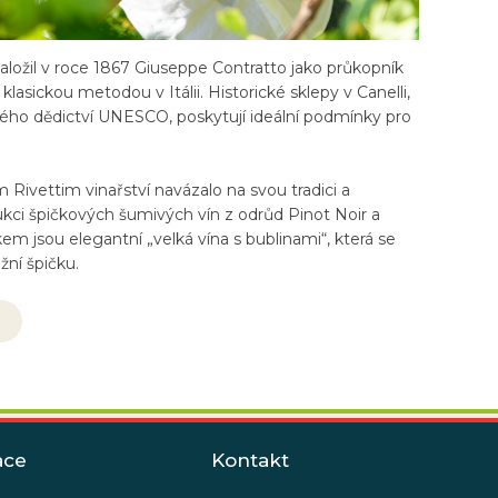
založil v roce 1867 Giuseppe Contratto jako průkopník
lasickou metodou v Itálii. Historické sklepy v Canelli,
ého dědictví UNESCO, poskytují ideální podmínky pro
 Rivettim vinařství navázalo na svou tradici a
kci špičkových šumivých vín z odrůd Pinot Noir a
m jsou elegantní „velká vína s bublinami“, která se
žní špičku.
ace
Kontakt