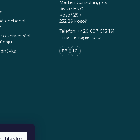
Marten Consulting a.s.
í
divize ENO
ce
Kosoř 297
é obchodní
252 26 Kosoř
y
Telefon: +420 607 013 161
 o zpracování
Email: eno@eno.cz
 údajů
ednávka
FB
IG
ouhlasím