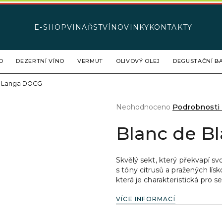
E-SHOP
VINAŘSTVÍ
NOVINKY
KONTAKTY
Co potřebujete najít?
O
DEZERTNÍ VÍNO
VERMUT
OLIVOVÝ OLEJ
DEGUSTAČNÍ BA
ta Langa DOCG
HLEDAT
Průměrné
Neohodnoceno
Podrobnosti
hodnocení
produktu
Blanc de B
Doporučujeme
je
0,0
z
Skvělý sekt, který překvapí s
5
s tóny citrusů a pražených lís
hvězdiček.
která je charakteristická pro s
VÍCE INFORMACÍ