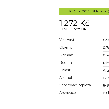
Ročník: 2016 - Skladem (
1 272 Kč
1 051 Kč bez DPH
Měrná
cena:
Vinařství
:
Con
Objem
:
0.7
Odrůda
:
Ch
Region
:
Pi
Oblast
:
Alt
Alkohol
:
12 
Servírovací teplota
:
6-8
Archivace
:
10 