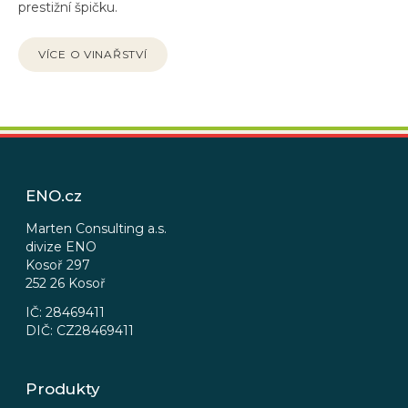
prestižní špičku.
VÍCE O VINAŘSTVÍ
Z
á
p
ENO.cz
a
t
Marten Consulting a.s.
divize ENO
í
Kosoř 297
252 26 Kosoř
IČ: 28469411
DIČ: CZ28469411
Produkty