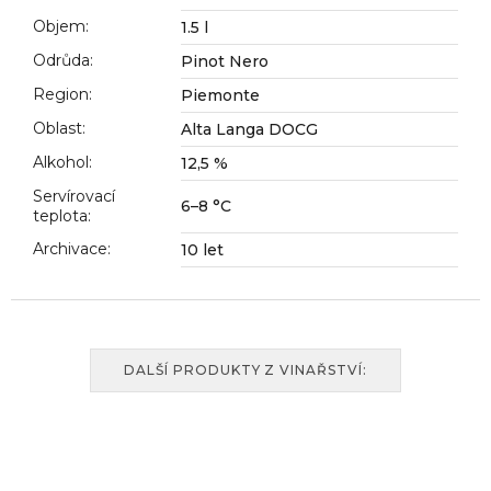
č
u
Objem
:
1.5 l
j
Odrůda
:
Pinot Nero
e
Region
:
Piemonte
m
e
Oblast
:
Alta Langa DOCG
Alkohol
:
12,5 %
Servírovací
6–8 °C
teplota
:
Archivace
:
10 let
DALŠÍ PRODUKTY Z VINAŘSTVÍ: