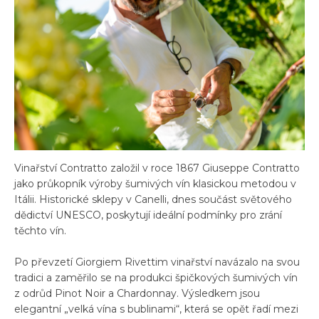
Vinařství Contratto založil v roce 1867 Giuseppe Contratto
jako průkopník výroby šumivých vín klasickou metodou v
Itálii. Historické sklepy v Canelli, dnes součást světového
dědictví UNESCO, poskytují ideální podmínky pro zrání
těchto vín.
Po převzetí Giorgiem Rivettim vinařství navázalo na svou
tradici a zaměřilo se na produkci špičkových šumivých vín
z odrůd Pinot Noir a Chardonnay. Výsledkem jsou
elegantní „velká vína s bublinami“, která se opět řadí mezi