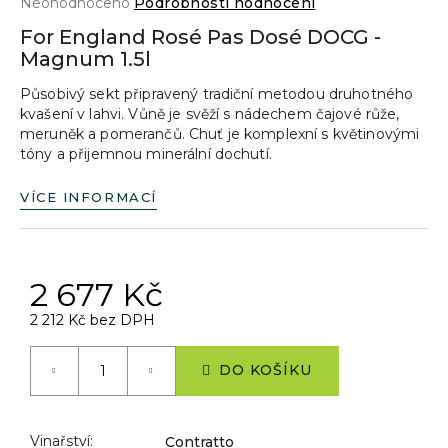
Průměrné
Neohodnoceno
Podrobnosti hodnocení
a
hodnocení
For England Rosé Pas Dosé DOCG -
produktu
j
Magnum 1.5l
je
í
0,0
Působivý sekt připravený tradiční metodou druhotného
z
t
kvašení v lahvi. Vůně je svěží s nádechem čajové růže,
5
?
meruněk a pomerančů. Chuť je komplexní s květinovými
hvězdiček.
tóny a přijemnou minerální dochutí.
VÍCE INFORMACÍ
HLEDAT
2 677 Kč
D
2 212 Kč bez DPH
Měrná
o
cena:
p
DO KOŠÍKU
o
r
u
Vinařství
:
Contratto