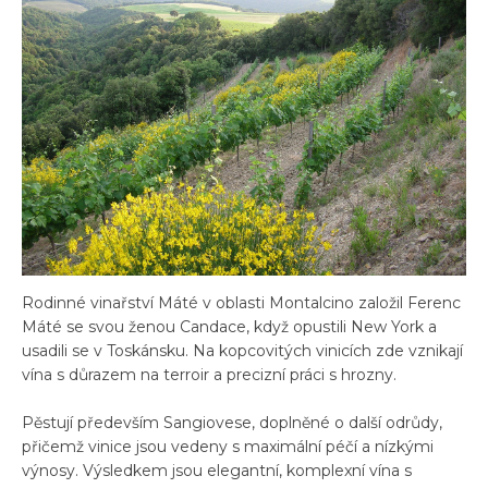
Rodinné vinařství Máté v oblasti Montalcino založil Ferenc
Máté se svou ženou Candace, když opustili New York a
usadili se v Toskánsku. Na kopcovitých vinicích zde vznikají
vína s důrazem na terroir a precizní práci s hrozny.
Pěstují především Sangiovese, doplněné o další odrůdy,
přičemž vinice jsou vedeny s maximální péčí a nízkými
výnosy. Výsledkem jsou elegantní, komplexní vína s