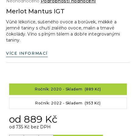
Průměrné
Neohodnoceno
Podrobnosti hodnocení
a
hodnocení
Merlot Mantus IGT
produktu
j
je
Vůně lékořice, sušeného ovoce a borůvek, měkké a
í
0,0
jemné taniny s chutí zralého ovoce, malin a tmavé
z
t
čokolády. Víno s plným tělem a dobře integrovanými
5
?
taniny.
hvězdiček.
VÍCE INFORMACÍ
HLEDAT
Ročník: 2020 - Skladem (889 Kč)
D
o
Ročník: 2022 - Skladem (953 Kč)
p
od
889 Kč
o
r
od
735 Kč
bez DPH
u
Měrná