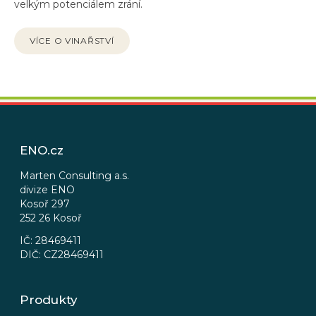
velkým potenciálem zrání.
VÍCE O VINAŘSTVÍ
Z
á
p
ENO.cz
a
t
Marten Consulting a.s.
divize ENO
í
Kosoř 297
252 26 Kosoř
IČ: 28469411
DIČ: CZ28469411
Produkty