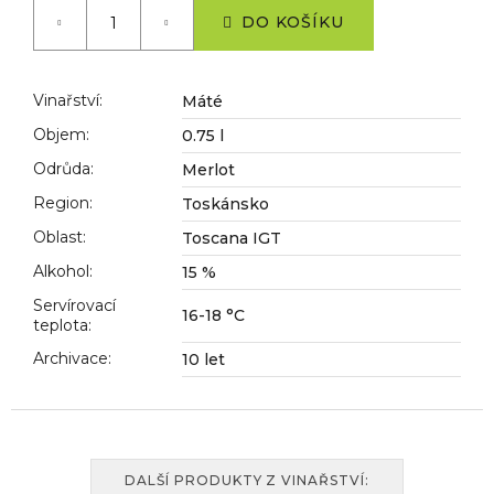
č
cena:
DO KOŠÍKU
u
j
e
m
Vinařství
:
Máté
e
Objem
:
0.75 l
Odrůda
:
Merlot
Region
:
Toskánsko
Oblast
:
Toscana IGT
Alkohol
:
15 %
Servírovací
16-18 °C
teplota
:
Archivace
:
10 let
DALŠÍ PRODUKTY Z VINAŘSTVÍ: