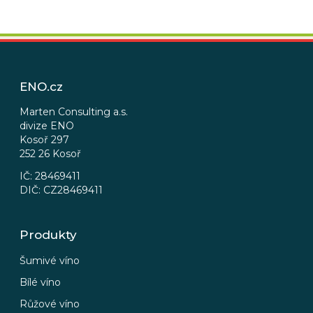
Z
á
p
ENO.cz
a
t
Marten Consulting a.s.
divize ENO
í
Kosoř 297
252 26 Kosoř
IČ: 28469411
DIČ: CZ28469411
Produkty
Šumivé víno
Bílé víno
Růžové víno