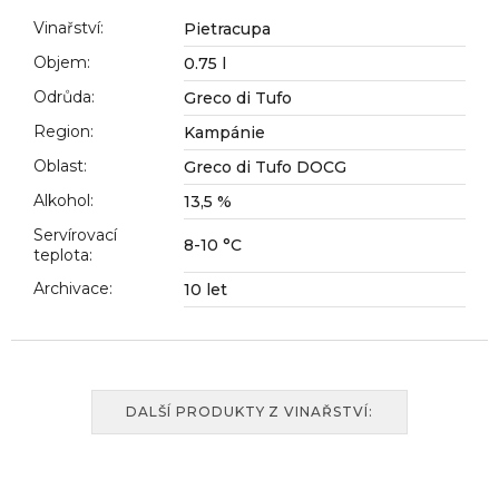
č
u
Vinařství
:
Pietracupa
j
Objem
:
0.75 l
e
Odrůda
:
Greco di Tufo
m
e
Region
:
Kampánie
Oblast
:
Greco di Tufo DOCG
Alkohol
:
13,5 %
Servírovací
8-10 °C
teplota
:
Archivace
:
10 let
DALŠÍ PRODUKTY Z VINAŘSTVÍ: