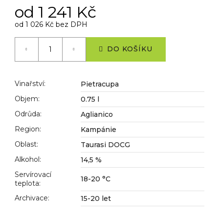
č
od
1 241 Kč
u
j
od
1 026 Kč
bez DPH
e
Měrná
cena:
m
DO KOŠÍKU
e
Vinařství
:
Pietracupa
Objem
:
0.75 l
Odrůda
:
Aglianico
Region
:
Kampánie
Oblast
:
Taurasi DOCG
Alkohol
:
14,5 %
Servírovací
18-20 °C
teplota
:
Archivace
:
15-20 let