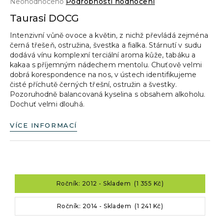
Průměrné
Neohodnoceno
Podrobnosti hodnocení
a
hodnocení
Taurasi DOCG
produktu
j
je
Intenzivní vůně ovoce a květin, z nichž převládá zejména
í
0,0
černá třešeň, ostružina, švestka a fialka. Stárnutí v sudu
z
t
dodává vínu komplexní terciální aroma kůže, tabáku a
5
?
kakaa s příjemným nádechem mentolu. Chuťově velmi
hvězdiček.
dobrá korespondence na nos, v ústech identifikujeme
čisté příchutě černých třešní, ostružin a švestky.
Pozoruhodně balancovaná kyselina s obsahem alkoholu.
Dochuť velmi dlouhá.
HLEDAT
VÍCE INFORMACÍ
D
o
p
Ročník: 2012 - Skladem (1 355 Kč)
o
r
Ročník: 2014 - Skladem (1 241 Kč)
u