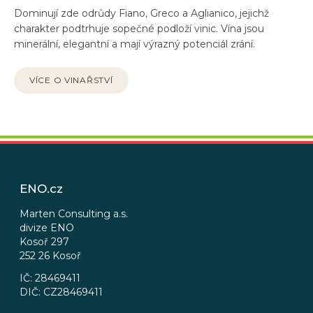
Dominují zde odrůdy Fiano, Greco a Aglianico, jejichž
charakter podtrhuje sopečné podloží vinic. Vína jsou
minerální, elegantní a mají výrazný potenciál zrání.
VÍCE O VINAŘSTVÍ
Z
á
p
ENO.cz
a
t
Marten Consulting a.s.
divize ENO
í
Kosoř 297
252 26 Kosoř
IČ: 28469411
DIČ: CZ28469411