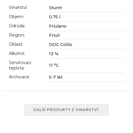
č
u
Vinařství
:
Sturm
j
Objem
:
0.75 l
e
Odrůda
:
Friulano
m
e
Region
:
Friuli
Oblast
:
DOC Collio
Alkohol
:
13 %
Servírovací
11 °C
teplota
:
Archivace
:
5-7 let
DALŠÍ PRODUKTY Z VINAŘSTVÍ: