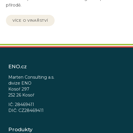
přírodě.
VÍCE O VINAŘSTVÍ
Z
á
p
ENO.cz
a
t
Marten Consulting a.s.
divize ENO
í
Kosoř 297
252 26 Kosoř
IČ: 28469411
DIČ: CZ28469411
Produkty