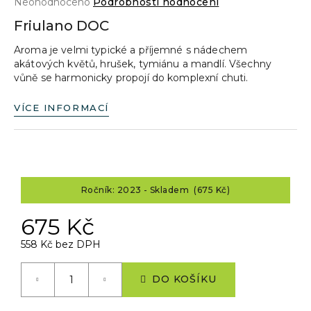
Průměrné
Neohodnoceno
Podrobnosti hodnocení
a
hodnocení
Friulano DOC
produktu
j
je
Aroma je velmi typické a příjemné s nádechem
í
0,0
akátových květů, hrušek, tymiánu a mandlí. Všechny
z
t
vůně se harmonicky propojí do komplexní chuti.
5
?
hvězdiček.
VÍCE INFORMACÍ
HLEDAT
Ročník: 2023 - Skladem (675 Kč)
675 Kč
D
o
558 Kč bez DPH
p
Měrná
o
cena:
DO KOŠÍKU
r
u