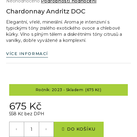
Průměrné
Neohodnoceno
Podrobnosti hodnocení
a
hodnocení
Chardonnay Andritz DOC
produktu
j
je
Elegantní, vřelé, minerální. Aroma je intenzivní s
í
0,0
typickými tóny zralého exotického ovoce a chlebové
z
t
kůrky. Víno s plným tělem a diskrétními tóny citrusů a
5
?
vanilky, dobře vyvážené a komplexní.
hvězdiček.
VÍCE INFORMACÍ
HLEDAT
Ročník: 2023 - Skladem (675 Kč)
D
675 Kč
o
p
558 Kč bez DPH
o
Měrná
r
cena:
DO KOŠÍKU
u