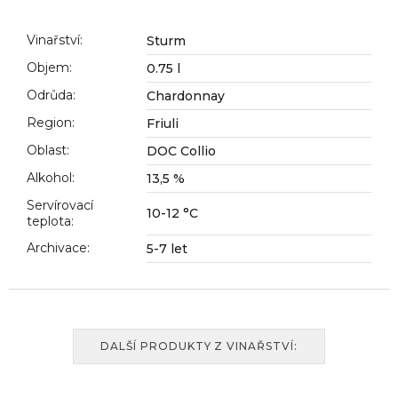
č
u
j
Vinařství
:
Sturm
e
Objem
:
0.75 l
m
Odrůda
:
Chardonnay
e
Region
:
Friuli
Oblast
:
DOC Collio
Alkohol
:
13,5 %
Servírovací
10-12 °C
teplota
:
Archivace
:
5-7 let
DALŠÍ PRODUKTY Z VINAŘSTVÍ: