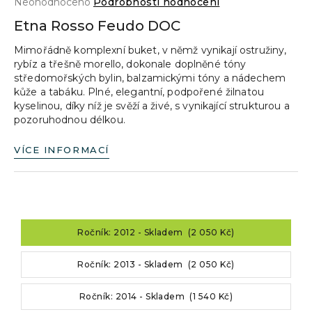
Průměrné
Neohodnoceno
Podrobnosti hodnocení
a
hodnocení
Etna Rosso Feudo DOC
produktu
j
je
Mimořádně komplexní buket, v němž vynikají ostružiny,
í
0,0
rybíz a třešně morello, dokonale doplněné tóny
z
t
středomořských bylin, balzamickými tóny a nádechem
5
?
kůže a tabáku. Plné, elegantní, podpořené žilnatou
hvězdiček.
kyselinou, díky níž je svěží a živé, s vynikající strukturou a
pozoruhodnou délkou.
VÍCE INFORMACÍ
HLEDAT
D
Ročník: 2012 - Skladem (2 050 Kč)
o
p
Ročník: 2013 - Skladem (2 050 Kč)
o
r
u
Ročník: 2014 - Skladem (1 540 Kč)