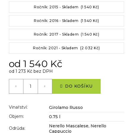
č
u
Ročník: 2015 - Skladem (1 540 Kč)
j
e
Ročník: 2016 - Skladem (1 540 Kč)
m
e
Ročník: 2017 - Skladem (1 540 Kč)
Ročník: 2021 - Skladem (2 032 Kč)
od
1 540 Kč
od
1 273 Kč
bez DPH
Měrná
cena:
DO KOŠÍKU
Vinařství
:
Girolamo Russo
Objem
:
0.75 l
Nerello Mascalese, Nerello
Odrůda
:
Cappuccio