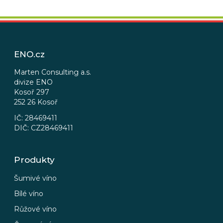
Z
á
p
ENO.cz
a
t
Marten Consulting a.s.
divize ENO
í
Kosoř 297
252 26 Kosoř
IČ: 28469411
DIČ: CZ28469411
Produkty
Šumivé víno
Bílé víno
Růžové víno