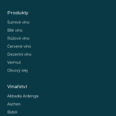
a
j
Produkty
í
Šumivé víno
t
Bílé víno
?
Růžové víno
Červené víno
Dezertní víno
HLEDAT
Vermut
Olivový olej
D
Vinařství
o
p
Abbadia Ardenga
o
Ascheri
r
u
Bidoli