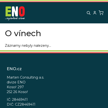
K
Přejít
na
o
obsah
Zpět
Zpět
š
í
C
k
O vínech
o
p
o
Záznamy nebyly nalezeny...
t
Z
ř
á
e
p
ENO.cz
b
a
u
t
Marten Consulting a.s.
j
divize ENO
í
Kosoř 297
e
252 26 Kosoř
t
IČ: 28469411
e
DIČ: CZ28469411
n