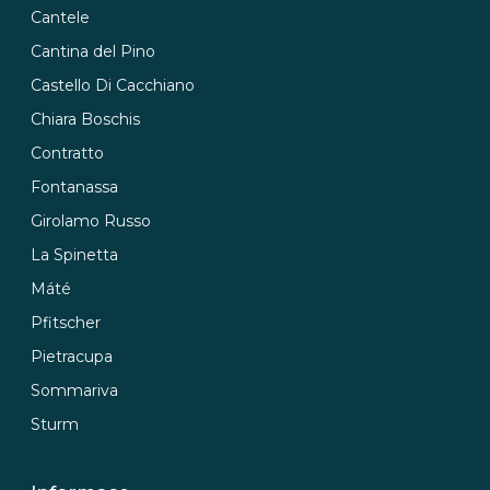
č
Cantele
u
j
Cantina del Pino
e
Castello Di Cacchiano
m
Chiara Boschis
e
Contratto
Fontanassa
Girolamo Russo
La Spinetta
Máté
Pfitscher
Pietracupa
Sommariva
Sturm