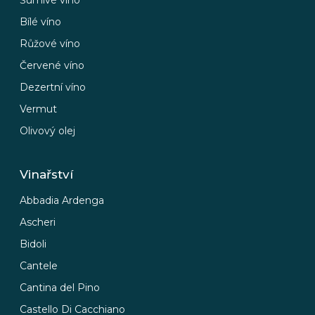
a
Bílé víno
j
Růžové víno
í
Červené víno
t
Dezertní víno
?
Vermut
Olivový olej
HLEDAT
Vinařství
Abbadia Ardenga
Ascheri
D
o
Bidoli
p
Cantele
o
r
Cantina del Pino
u
Castello Di Cacchiano