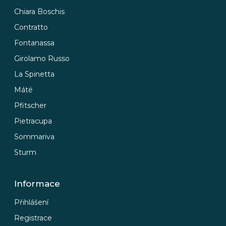
č
u
Chiara Boschis
j
Contratto
e
Fontanassa
m
e
Girolamo Russo
La Spinetta
Máté
Pfitscher
Pietracupa
Sommariva
Sturm
Informace
Přihlášení
Registrace