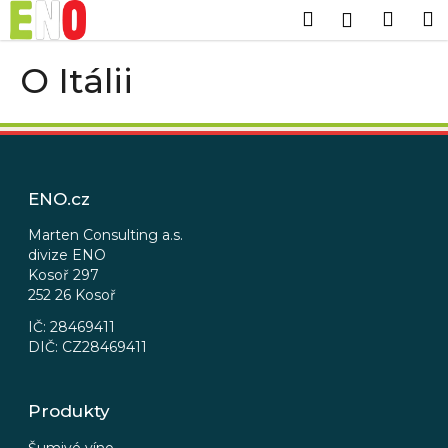
K
Přejít
Hledat
Náku
M
Přihlášen
na
o
obsah
Zpět
Zpět
košík
š
O Itálii
í
C
k
Z
o
á
p
p
o
ENO.cz
a
t
t
ř
Marten Consulting a.s.
divize ENO
í
e
Kosoř 297
b
252 26 Kosoř
u
IČ: 28469411
j
DIČ: CZ28469411
e
t
Produkty
e
n
Šumivé víno